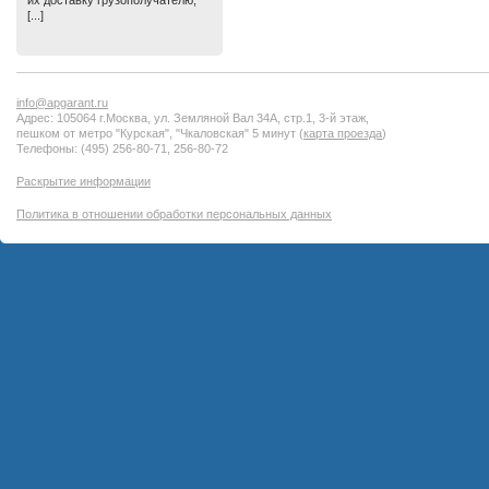
их доставку грузополучателю,
[...]
info@apgarant.ru
Адрес: 105064 г.Москва, ул. Земляной Вал 34А, стр.1, 3-й этаж,
пешком от метро "Курская", "Чкаловская" 5 минут (
карта проезда
)
Телефоны: (495) 256-80-71, 256-80-72
Раскрытие информации
Политика в отношении обработки персональных данных