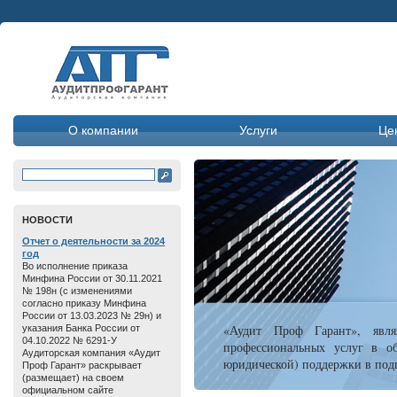
О компании
Услуги
Це
HОВОСТИ
Отчет о дeятельнoсти зa 2024
год
Во исполнение приказа
Минфина России от 30.11.2021
№ 198н (с изменениями
согласно приказу Минфина
России от 13.03.2023 № 29н) и
«Аудит Проф Гарант», явля
указания Банка России от
04.10.2022 № 6291-У
профессиональных услуг в об
Аудиторская компания «Аудит
юридической) поддержки в подг
Проф Гарант» раскрывает
(размещает) на своем
официальном сайте