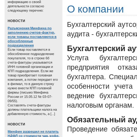
информацию о своей
О компании
деятельности согласно
следующему перечню:
HОВОСТИ
Бухгалтерский аутсо
Разъяснения Минфина по
аудита - бухгалтерск
заполнению счетов-фактур,
если товары поставляются в
обособленные
подразделения
Бухгалтерский ау
Если товар поставляется в
обособленное подразделение
Услуга бухгалтер
покупателя, то в строке 6б
счета-фактуры указывается
предприятия отка
ИНН головной организации и
КПП подразделения. Если же
бухгалтера. Специ
товар приобретает головная
компания, а потом передает его
в филиал, то в данную строку
особенности учета
нужно внести КПП головной
фирмы (письмо Минфина
ведение бухгалтерс
России от 15.05.12 № 03-07-
09/55).
налоговым органам.
Составлять счета-фактуры
должны плательщики налога на
добавленную стоимость, а [...]
Обязательный ау
HОВОСТИ
Проведение обязате
Минфин разрешил не платить
НДФЛ со стоимости чая, кофе,