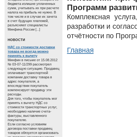
бюджета излишне уплаченных
Программ развит
сумм, учитывать их при расчете
налога на прибыль не нужно. В
Комплексная услуга
том числе и в случае их зачета
в счет будущих платежей,
разработки и соглас
разъясняют специалисты
Минфина России [...]
отчётности по Прогр
HОВОСТИ
НДС со стоимости доставки
Главная
товара не всегда можно
принять к вычету
Минфин в письме от 15.08.2012
№ 03-07-11/299 рассмотрел
следующую ситуацию. Продавец
оплачивает транспортной
компании доставку товара в
адрес покупателя, а
впоследствии покупатель
компенсирует продавцу эти
расходы.
Для того, чтобы покупатель мог
принять к вычету НДС со
стоимости транспортных услуг,
необходимо наличие счета-
фактуры, выставленного
покупателю.
Если согласно условиям
договора поставки продавец
товаров обязуется организовать