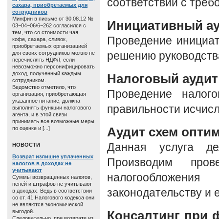
соответствии с треб
сахара, приобретаемых для
сотрудников
Минфин в письме от 30.08.12 №
Инициативный а
03−04−06/6−262 согласился с
тем, что со стоимости чая,
Проведение инициат
кофе, сахара, сливок,
приобретаемых организацией
для своих сотрудников можно не
решению руководства
перечислять НДФЛ, если
невозможно персонифицировать
доход, полученный каждым
Налоговый аудит
сотрудником.
Ведомство отметило, что
Проведение налого
организация, приобретающая
указанное питание, должна
правильности исчисл
выполнять функции налогового
агента, и в этой связи
принимать все возможные меры
Аудит схем опти
по оценке и [...]
Данная услуга де
HОВОСТИ
Возврат излишне уплаченных
Производим пров
налогов в доходах не
учитывают
налогообложен
Суммы возвращенных налогов,
пеней и штрафов не учитывают
законодательству и 
в доходах. Ведь в соответствии
со ст. 41 Налогового кодекса они
не являются экономической
выгодой.
Консалтинг при 
Следовательно, при возврате из