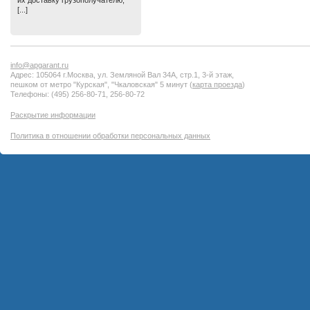
их доставку грузополучателю,
[...]
info@apgarant.ru
Адрес: 105064 г.Москва, ул. Земляной Вал 34А, стр.1, 3-й этаж,
пешком от метро "Курская", "Чкаловская" 5 минут (
карта проезда
)
Телефоны: (495) 256-80-71, 256-80-72
Раскрытие информации
Политика в отношении обработки персональных данных