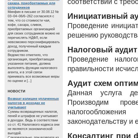
соответствии с треб
сахара, приобретаемых для
сотрудников
Минфин в письме от 30.08.12 №
Инициативный а
03−04−06/6−262 согласился с
тем, что со стоимости чая,
Проведение инициат
кофе, сахара, сливок,
приобретаемых организацией
для своих сотрудников можно не
решению руководства
перечислять НДФЛ, если
невозможно персонифицировать
доход, полученный каждым
Налоговый аудит
сотрудником.
Ведомство отметило, что
Проведение налого
организация, приобретающая
указанное питание, должна
правильности исчисл
выполнять функции налогового
агента, и в этой связи
принимать все возможные меры
Аудит схем опти
по оценке и [...]
Данная услуга де
HОВОСТИ
Возврат излишне уплаченных
Производим пров
налогов в доходах не
учитывают
налогообложен
Суммы возвращенных налогов,
пеней и штрафов не учитывают
законодательству и 
в доходах. Ведь в соответствии
со ст. 41 Налогового кодекса они
не являются экономической
выгодой.
Консалтинг при 
Следовательно, при возврате из