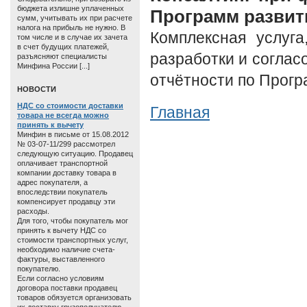
бюджета излишне уплаченных
Программ развит
сумм, учитывать их при расчете
налога на прибыль не нужно. В
Комплексная услуга
том числе и в случае их зачета
в счет будущих платежей,
разработки и соглас
разъясняют специалисты
Минфина России [...]
отчётности по Прогр
HОВОСТИ
НДС со стоимости доставки
Главная
товара не всегда можно
принять к вычету
Минфин в письме от 15.08.2012
№ 03-07-11/299 рассмотрел
следующую ситуацию. Продавец
оплачивает транспортной
компании доставку товара в
адрес покупателя, а
впоследствии покупатель
компенсирует продавцу эти
расходы.
Для того, чтобы покупатель мог
принять к вычету НДС со
стоимости транспортных услуг,
необходимо наличие счета-
фактуры, выставленного
покупателю.
Если согласно условиям
договора поставки продавец
товаров обязуется организовать