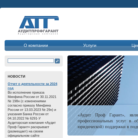
О компании
Услуги
Це
HОВОСТИ
Отчет о дeятельнoсти зa 2024
год
Во исполнение приказа
Минфина России от 30.11.2021
№ 198н (с изменениями
согласно приказу Минфина
России от 13.03.2023 № 29н) и
«Аудит Проф Гарант», явля
указания Банка России от
04.10.2022 № 6291-У
профессиональных услуг в об
Аудиторская компания «Аудит
юридической) поддержки в подг
Проф Гарант» раскрывает
(размещает) на своем
официальном сайте