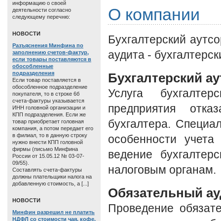
информацию о своей
О компании
деятельности согласно
следующему перечню:
HОВОСТИ
Бухгалтерский аутсо
Разъяснения Минфина по
аудита - бухгалтерск
заполнению счетов-фактур,
если товары поставляются в
обособленные
подразделения
Бухгалтерский ау
Если товар поставляется в
обособленное подразделение
Услуга бухгалтер
покупателя, то в строке 6б
счета-фактуры указывается
предприятия отка
ИНН головной организации и
КПП подразделения. Если же
бухгалтера. Специ
товар приобретает головная
компания, а потом передает его
в филиал, то в данную строку
особенности учета
нужно внести КПП головной
фирмы (письмо Минфина
ведение бухгалтерс
России от 15.05.12 № 03-07-
09/55).
налоговым органам.
Составлять счета-фактуры
должны плательщики налога на
добавленную стоимость, а [...]
Обязательный ау
HОВОСТИ
Проведение обязате
Минфин разрешил не платить
НДФЛ со стоимости чая, кофе,