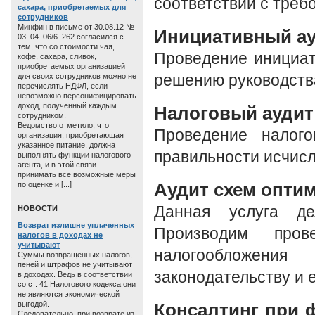
соответствии с треб
сахара, приобретаемых для
сотрудников
Минфин в письме от 30.08.12 №
Инициативный а
03−04−06/6−262 согласился с
тем, что со стоимости чая,
Проведение инициат
кофе, сахара, сливок,
приобретаемых организацией
для своих сотрудников можно не
решению руководства
перечислять НДФЛ, если
невозможно персонифицировать
доход, полученный каждым
Налоговый аудит
сотрудником.
Ведомство отметило, что
Проведение налого
организация, приобретающая
указанное питание, должна
правильности исчисл
выполнять функции налогового
агента, и в этой связи
принимать все возможные меры
Аудит схем опти
по оценке и [...]
Данная услуга де
HОВОСТИ
Возврат излишне уплаченных
Производим пров
налогов в доходах не
учитывают
налогообложен
Суммы возвращенных налогов,
пеней и штрафов не учитывают
законодательству и 
в доходах. Ведь в соответствии
со ст. 41 Налогового кодекса они
не являются экономической
выгодой.
Консалтинг при 
Следовательно, при возврате из