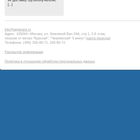
их доставку грузополучателю,
[...]
info@apgarant.ru
Адрес: 105064 г.Москва, ул. Земляной Вал 34А, стр.1, 3-й этаж,
пешком от метро "Курская", "Чкаловская" 5 минут (
карта проезда
)
Телефоны: (495) 256-80-71, 256-80-72
Раскрытие информации
Политика в отношении обработки персональных данных