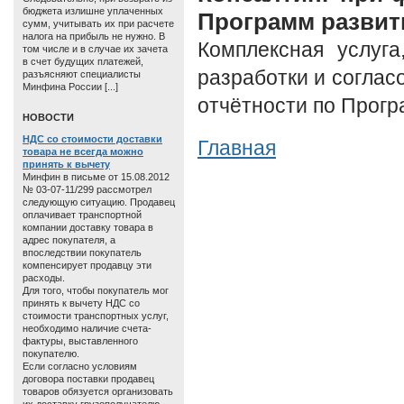
бюджета излишне уплаченных
Программ развит
сумм, учитывать их при расчете
налога на прибыль не нужно. В
Комплексная услуга
том числе и в случае их зачета
в счет будущих платежей,
разработки и соглас
разъясняют специалисты
Минфина России [...]
отчётности по Прогр
HОВОСТИ
НДС со стоимости доставки
Главная
товара не всегда можно
принять к вычету
Минфин в письме от 15.08.2012
№ 03-07-11/299 рассмотрел
следующую ситуацию. Продавец
оплачивает транспортной
компании доставку товара в
адрес покупателя, а
впоследствии покупатель
компенсирует продавцу эти
расходы.
Для того, чтобы покупатель мог
принять к вычету НДС со
стоимости транспортных услуг,
необходимо наличие счета-
фактуры, выставленного
покупателю.
Если согласно условиям
договора поставки продавец
товаров обязуется организовать