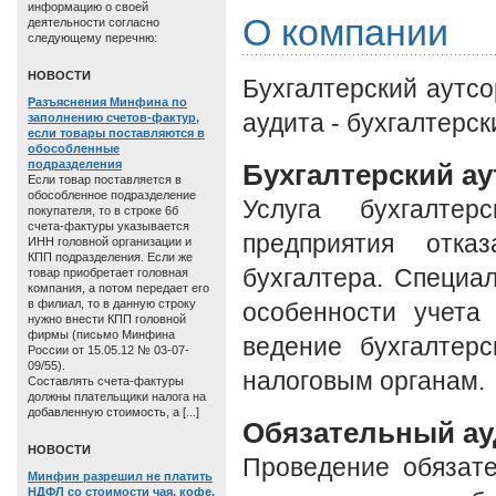
информацию о своей
О компании
деятельности согласно
следующему перечню:
HОВОСТИ
Бухгалтерский аутсо
Разъяснения Минфина по
аудита - бухгалтерск
заполнению счетов-фактур,
если товары поставляются в
обособленные
подразделения
Бухгалтерский ау
Если товар поставляется в
обособленное подразделение
Услуга бухгалтер
покупателя, то в строке 6б
счета-фактуры указывается
предприятия отка
ИНН головной организации и
КПП подразделения. Если же
бухгалтера. Специ
товар приобретает головная
компания, а потом передает его
в филиал, то в данную строку
особенности учета
нужно внести КПП головной
фирмы (письмо Минфина
ведение бухгалтерс
России от 15.05.12 № 03-07-
09/55).
налоговым органам.
Составлять счета-фактуры
должны плательщики налога на
добавленную стоимость, а [...]
Обязательный ау
HОВОСТИ
Проведение обязате
Минфин разрешил не платить
НДФЛ со стоимости чая, кофе,