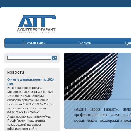
О компании
Услуги
Це
HОВОСТИ
Отчет о дeятельнoсти зa 2024
год
Во исполнение приказа
Минфина России от 30.11.2021
№ 198н (с изменениями
согласно приказу Минфина
России от 13.03.2023 № 29н) и
«Аудит Проф Гарант», явля
указания Банка России от
04.10.2022 № 6291-У
профессиональных услуг в об
Аудиторская компания «Аудит
юридической) поддержки в подг
Проф Гарант» раскрывает
(размещает) на своем
официальном сайте