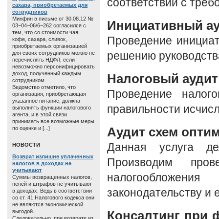
соответствии с треб
сахара, приобретаемых для
сотрудников
Минфин в письме от 30.08.12 №
Инициативный а
03−04−06/6−262 согласился с
тем, что со стоимости чая,
Проведение инициат
кофе, сахара, сливок,
приобретаемых организацией
для своих сотрудников можно не
решению руководства
перечислять НДФЛ, если
невозможно персонифицировать
доход, полученный каждым
Налоговый аудит
сотрудником.
Ведомство отметило, что
Проведение налого
организация, приобретающая
указанное питание, должна
правильности исчисл
выполнять функции налогового
агента, и в этой связи
принимать все возможные меры
Аудит схем опти
по оценке и [...]
Данная услуга де
HОВОСТИ
Возврат излишне уплаченных
Производим пров
налогов в доходах не
учитывают
налогообложен
Суммы возвращенных налогов,
пеней и штрафов не учитывают
законодательству и 
в доходах. Ведь в соответствии
со ст. 41 Налогового кодекса они
не являются экономической
выгодой.
Консалтинг при 
Следовательно, при возврате из