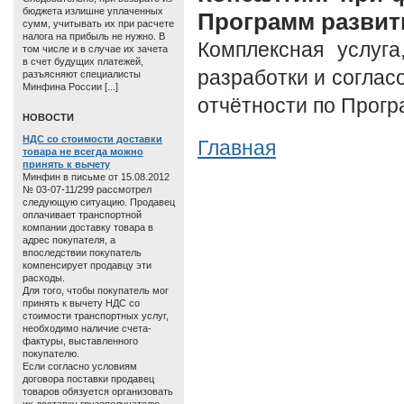
бюджета излишне уплаченных
Программ развит
сумм, учитывать их при расчете
налога на прибыль не нужно. В
Комплексная услуга
том числе и в случае их зачета
в счет будущих платежей,
разработки и соглас
разъясняют специалисты
Минфина России [...]
отчётности по Прогр
HОВОСТИ
НДС со стоимости доставки
Главная
товара не всегда можно
принять к вычету
Минфин в письме от 15.08.2012
№ 03-07-11/299 рассмотрел
следующую ситуацию. Продавец
оплачивает транспортной
компании доставку товара в
адрес покупателя, а
впоследствии покупатель
компенсирует продавцу эти
расходы.
Для того, чтобы покупатель мог
принять к вычету НДС со
стоимости транспортных услуг,
необходимо наличие счета-
фактуры, выставленного
покупателю.
Если согласно условиям
договора поставки продавец
товаров обязуется организовать