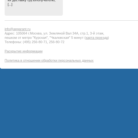
их доставку грузополучателю,
[...]
info@apgarant.ru
Адрес: 105064 г.Москва, ул. Земляной Вал 34А, стр.1, 3-й этаж,
пешком от метро "Курская", "Чкаловская" 5 минут (
карта проезда
)
Телефоны: (495) 256-80-71, 256-80-72
Раскрытие информации
Политика в отношении обработки персональных данных