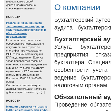
информацию о своей
О компании
деятельности согласно
следующему перечню:
HОВОСТИ
Бухгалтерский аутсо
Разъяснения Минфина по
аудита - бухгалтерск
заполнению счетов-фактур,
если товары поставляются в
обособленные
подразделения
Бухгалтерский ау
Если товар поставляется в
обособленное подразделение
Услуга бухгалтер
покупателя, то в строке 6б
счета-фактуры указывается
предприятия отка
ИНН головной организации и
КПП подразделения. Если же
бухгалтера. Специ
товар приобретает головная
компания, а потом передает его
в филиал, то в данную строку
особенности учета
нужно внести КПП головной
фирмы (письмо Минфина
ведение бухгалтерс
России от 15.05.12 № 03-07-
09/55).
налоговым органам.
Составлять счета-фактуры
должны плательщики налога на
добавленную стоимость, а [...]
Обязательный ау
HОВОСТИ
Проведение обязате
Минфин разрешил не платить
НДФЛ со стоимости чая, кофе,