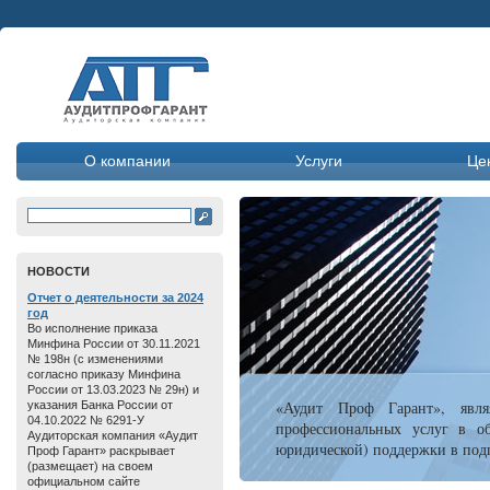
О компании
Услуги
Це
HОВОСТИ
Отчет о дeятельнoсти зa 2024
год
Во исполнение приказа
Минфина России от 30.11.2021
№ 198н (с изменениями
согласно приказу Минфина
России от 13.03.2023 № 29н) и
«Аудит Проф Гарант», явля
указания Банка России от
04.10.2022 № 6291-У
профессиональных услуг в об
Аудиторская компания «Аудит
юридической) поддержки в подг
Проф Гарант» раскрывает
(размещает) на своем
официальном сайте