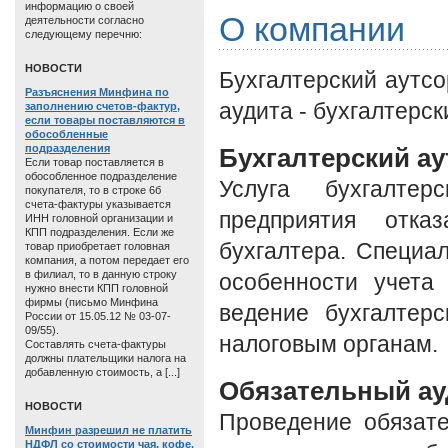
информацию о своей
О компании
деятельности согласно
следующему перечню:
HОВОСТИ
Бухгалтерский аутсо
Разъяснения Минфина по
аудита - бухгалтерск
заполнению счетов-фактур,
если товары поставляются в
обособленные
подразделения
Бухгалтерский ау
Если товар поставляется в
обособленное подразделение
Услуга бухгалтер
покупателя, то в строке 6б
счета-фактуры указывается
предприятия отка
ИНН головной организации и
КПП подразделения. Если же
бухгалтера. Специ
товар приобретает головная
компания, а потом передает его
в филиал, то в данную строку
особенности учета
нужно внести КПП головной
фирмы (письмо Минфина
ведение бухгалтерс
России от 15.05.12 № 03-07-
09/55).
налоговым органам.
Составлять счета-фактуры
должны плательщики налога на
добавленную стоимость, а [...]
Обязательный ау
HОВОСТИ
Проведение обязате
Минфин разрешил не платить
НДФЛ со стоимости чая, кофе,