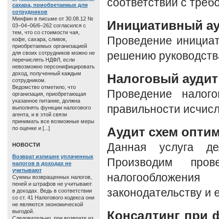
соответствии с треб
сахара, приобретаемых для
сотрудников
Минфин в письме от 30.08.12 №
Инициативный а
03−04−06/6−262 согласился с
тем, что со стоимости чая,
Проведение инициат
кофе, сахара, сливок,
приобретаемых организацией
для своих сотрудников можно не
решению руководства
перечислять НДФЛ, если
невозможно персонифицировать
доход, полученный каждым
Налоговый аудит
сотрудником.
Ведомство отметило, что
Проведение налого
организация, приобретающая
указанное питание, должна
правильности исчисл
выполнять функции налогового
агента, и в этой связи
принимать все возможные меры
Аудит схем опти
по оценке и [...]
Данная услуга де
HОВОСТИ
Возврат излишне уплаченных
Производим пров
налогов в доходах не
учитывают
налогообложен
Суммы возвращенных налогов,
пеней и штрафов не учитывают
законодательству и 
в доходах. Ведь в соответствии
со ст. 41 Налогового кодекса они
не являются экономической
выгодой.
Консалтинг при 
Следовательно, при возврате из