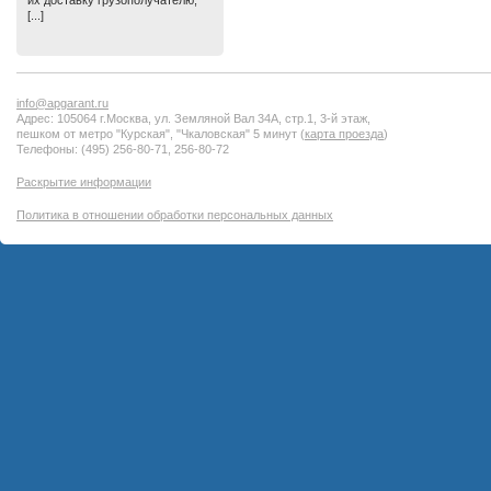
их доставку грузополучателю,
[...]
info@apgarant.ru
Адрес: 105064 г.Москва, ул. Земляной Вал 34А, стр.1, 3-й этаж,
пешком от метро "Курская", "Чкаловская" 5 минут (
карта проезда
)
Телефоны: (495) 256-80-71, 256-80-72
Раскрытие информации
Политика в отношении обработки персональных данных