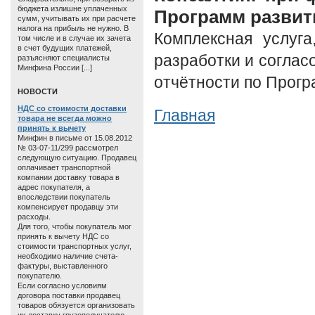
бюджета излишне уплаченных
Программ развит
сумм, учитывать их при расчете
налога на прибыль не нужно. В
Комплексная услуга
том числе и в случае их зачета
в счет будущих платежей,
разработки и соглас
разъясняют специалисты
Минфина России [...]
отчётности по Прогр
HОВОСТИ
НДС со стоимости доставки
Главная
товара не всегда можно
принять к вычету
Минфин в письме от 15.08.2012
№ 03-07-11/299 рассмотрел
следующую ситуацию. Продавец
оплачивает транспортной
компании доставку товара в
адрес покупателя, а
впоследствии покупатель
компенсирует продавцу эти
расходы.
Для того, чтобы покупатель мог
принять к вычету НДС со
стоимости транспортных услуг,
необходимо наличие счета-
фактуры, выставленного
покупателю.
Если согласно условиям
договора поставки продавец
товаров обязуется организовать