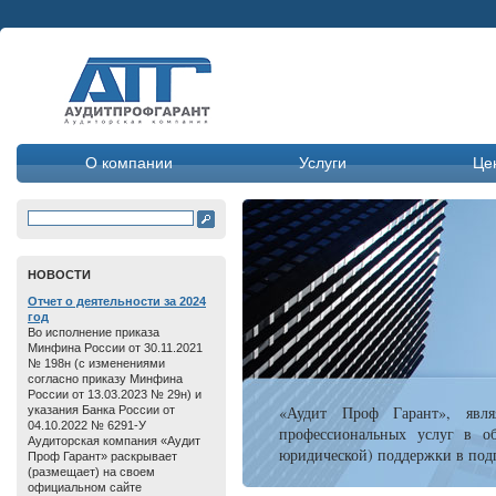
О компании
Услуги
Це
HОВОСТИ
Отчет о дeятельнoсти зa 2024
год
Во исполнение приказа
Минфина России от 30.11.2021
№ 198н (с изменениями
согласно приказу Минфина
России от 13.03.2023 № 29н) и
«Аудит Проф Гарант», явля
указания Банка России от
04.10.2022 № 6291-У
профессиональных услуг в об
Аудиторская компания «Аудит
юридической) поддержки в подг
Проф Гарант» раскрывает
(размещает) на своем
официальном сайте