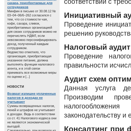
соответствии с треб
сахара, приобретаемых для
сотрудников
Минфин в письме от 30.08.12 №
Инициативный а
03−04−06/6−262 согласился с
тем, что со стоимости чая,
Проведение инициат
кофе, сахара, сливок,
приобретаемых организацией
для своих сотрудников можно не
решению руководства
перечислять НДФЛ, если
невозможно персонифицировать
доход, полученный каждым
Налоговый аудит
сотрудником.
Ведомство отметило, что
Проведение налого
организация, приобретающая
указанное питание, должна
правильности исчисл
выполнять функции налогового
агента, и в этой связи
принимать все возможные меры
Аудит схем опти
по оценке и [...]
Данная услуга де
HОВОСТИ
Возврат излишне уплаченных
Производим пров
налогов в доходах не
учитывают
налогообложен
Суммы возвращенных налогов,
пеней и штрафов не учитывают
законодательству и 
в доходах. Ведь в соответствии
со ст. 41 Налогового кодекса они
не являются экономической
выгодой.
Консалтинг при 
Следовательно, при возврате из