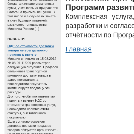
бюджета излишне уплаченных
Программ развит
сумм, учитывать их при расчете
налога на прибыль не нужно. В
Комплексная услуга
том числе и в случае их зачета
в счет будущих платежей,
разработки и соглас
разъясняют специалисты
Минфина России [...]
отчётности по Прогр
HОВОСТИ
НДС со стоимости доставки
Главная
товара не всегда можно
принять к вычету
Минфин в письме от 15.08.2012
№ 03-07-11/299 рассмотрел
следующую ситуацию. Продавец
оплачивает транспортной
компании доставку товара в
адрес покупателя, а
впоследствии покупатель
компенсирует продавцу эти
расходы.
Для того, чтобы покупатель мог
принять к вычету НДС со
стоимости транспортных услуг,
необходимо наличие счета-
фактуры, выставленного
покупателю.
Если согласно условиям
договора поставки продавец
товаров обязуется организовать