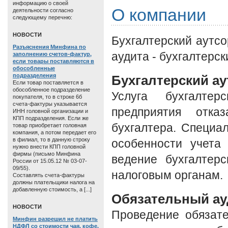
информацию о своей
О компании
деятельности согласно
следующему перечню:
HОВОСТИ
Бухгалтерский аутсо
Разъяснения Минфина по
аудита - бухгалтерск
заполнению счетов-фактур,
если товары поставляются в
обособленные
подразделения
Бухгалтерский ау
Если товар поставляется в
обособленное подразделение
Услуга бухгалтер
покупателя, то в строке 6б
счета-фактуры указывается
предприятия отка
ИНН головной организации и
КПП подразделения. Если же
бухгалтера. Специ
товар приобретает головная
компания, а потом передает его
в филиал, то в данную строку
особенности учета
нужно внести КПП головной
фирмы (письмо Минфина
ведение бухгалтерс
России от 15.05.12 № 03-07-
09/55).
налоговым органам.
Составлять счета-фактуры
должны плательщики налога на
добавленную стоимость, а [...]
Обязательный ау
HОВОСТИ
Проведение обязате
Минфин разрешил не платить
НДФЛ со стоимости чая, кофе,