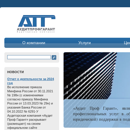
О компании
Услуги
Це
HОВОСТИ
Отчет о дeятельнoсти зa 2024
год
Во исполнение приказа
Минфина России от 30.11.2021
№ 198н (с изменениями
согласно приказу Минфина
России от 13.03.2023 № 29н) и
«Аудит Проф Гарант», явля
указания Банка России от
04.10.2022 № 6291-У
профессиональных услуг в об
Аудиторская компания «Аудит
юридической) поддержки в подг
Проф Гарант» раскрывает
(размещает) на своем
официальном сайте