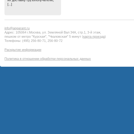
их доставку грузополучателю,
[...]
info@apgarant.ru
Адрес: 105064 г.Москва, ул. Земляной Вал 34А, стр.1, 3-й этаж,
пешком от метро "Курская", "Чкаловская" 5 минут (
карта проезда
)
Телефоны: (495) 256-80-71, 256-80-72
Раскрытие информации
Политика в отношении обработки персональных данных