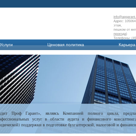
info@apgarant.
Адрес: 105064 
этаж,
пешком от мет
проезда
)
Телефоны: (49
Услуги
Ценовая политика
Карьера
удит Проф Гарант», являясь Компанией полного цикла, предла
офессиональных услуг в области аудита и финансового консалтинг
идической) поддержки в подготовке бухгалтерской, налоговой и финансо