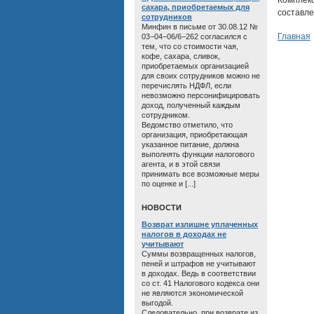
Комплек
сахара, приобретаемых для
составле
сотрудников
Минфин в письме от 30.08.12 №
Главная
03−04−06/6−262 согласился с
тем, что со стоимости чая,
кофе, сахара, сливок,
приобретаемых организацией
для своих сотрудников можно не
перечислять НДФЛ, если
невозможно персонифицировать
доход, полученный каждым
сотрудником.
Ведомство отметило, что
организация, приобретающая
указанное питание, должна
выполнять функции налогового
агента, и в этой связи
принимать все возможные меры
по оценке и [...]
HОВОСТИ
Возврат излишне уплаченных
налогов в доходах не
учитывают
Суммы возвращенных налогов,
пеней и штрафов не учитывают
в доходах. Ведь в соответствии
со ст. 41 Налогового кодекса они
не являются экономической
выгодой.
Следовательно, при возврате из