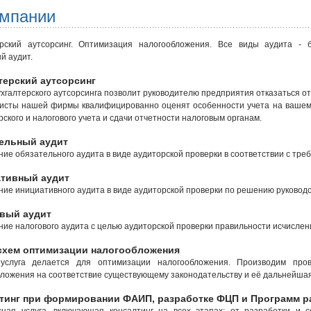
омпании
ерский аутсорсинг. Оптимизация налогообложения. Все виды аудита - б
й аудит.
терский аутсорсинг
ухгалтерского аутсорсинга позволит руководителю предприятия отказаться от
исты нашей фирмы квалифицированно оценят особенности учета на вашем
рского и налогового учета и сдачи отчетности налоговым органам.
ельный аудит
ие обязательного аудита в виде аудиторской проверки в соответствии с тр
тивный аудит
ие инициативного аудита в виде аудиторской проверки по решению руководс
вый аудит
ие налогового аудита с целью аудиторской проверки правильности исчислен
схем оптимизации налогообложения
услуга делается для оптимизации налогообложения. Производим про
ложения на соответствие существующему законодательству и её дальнейша
тинг при формировании ФАИП, разработке ФЦП и Программ р