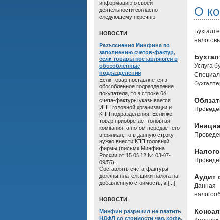
информацию о своей
О к
деятельности согласно
следующему перечню:
Бухгалт
HОВОСТИ
налоговы
Разъяснения Минфина по
заполнению счетов-фактур,
Бухгал
если товары поставляются в
Услуга б
обособленные
подразделения
Специал
Если товар поставляется в
бухгалте
обособленное подразделение
покупателя, то в строке 6б
Обязат
счета-фактуры указывается
ИНН головной организации и
Проведен
КПП подразделения. Если же
товар приобретает головная
Инициа
компания, а потом передает его
Проведен
в филиал, то в данную строку
нужно внести КПП головной
фирмы (письмо Минфина
Налого
России от 15.05.12 № 03-07-
Проведен
09/55).
Составлять счета-фактуры
должны плательщики налога на
Аудит 
добавленную стоимость, а [...]
Данная 
налогооб
HОВОСТИ
Консал
Минфин разрешил не платить
НДФЛ со стоимости чая, кофе,