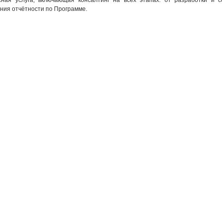
сная услуга, включающая консалтинг на всех этапах: от разработки и 
ния отчётности по Программе.