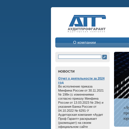
О компании
HОВОСТИ
Отчет о дeятельнoсти зa 2024
год
Во исполнение приказа
Минфина России от 30.11.2021
№ 198н (с изменениями
согласно приказу Минфина
России от 13.03.2023 № 29н) и
«А
указания Банка России от
04.10.2022 № 6291-У
пр
Аудиторская компания «Аудит
юр
Проф Гарант» раскрывает
(размещает) на своем
официальном сайте