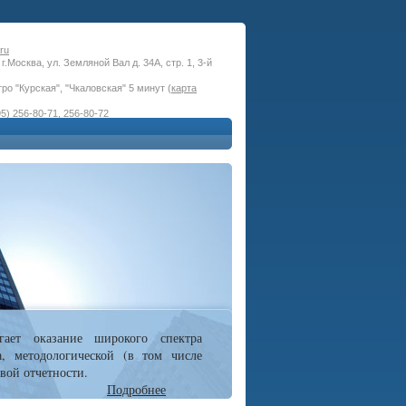
ru
г.Москва, ул. Земляной Вал д. 34А, стр. 1, 3-й
ро "Курская", "Чкаловская" 5 минут (
карта
5) 256-80-71, 256-80-72
гает оказание широкого спектра
а, методологической (в том числе
вой отчетности.
Подробнее