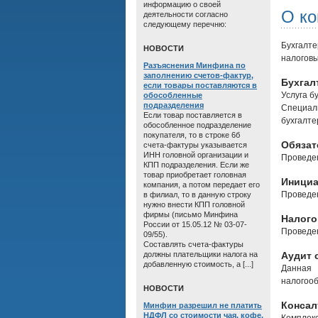
информацию о своей
О к
деятельности согласно
следующему перечню:
Бухгалт
HОВОСТИ
налоговы
Разъяснения Минфина по
заполнению счетов-фактур,
Бухгал
если товары поставляются в
Услуга б
обособленные
подразделения
Специал
Если товар поставляется в
бухгалте
обособленное подразделение
покупателя, то в строке 6б
Обязат
счета-фактуры указывается
ИНН головной организации и
Проведен
КПП подразделения. Если же
товар приобретает головная
Инициа
компания, а потом передает его
Проведен
в филиал, то в данную строку
нужно внести КПП головной
фирмы (письмо Минфина
Налого
России от 15.05.12 № 03-07-
Проведен
09/55).
Составлять счета-фактуры
должны плательщики налога на
Аудит 
добавленную стоимость, а [...]
Данная 
налогооб
HОВОСТИ
Консал
Минфин разрешил не платить
НДФЛ со стоимости чая, кофе,