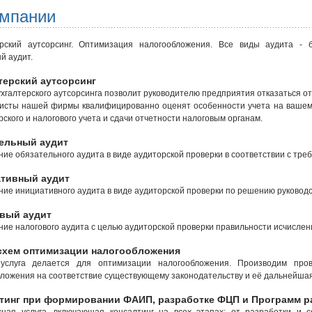
омпании
ерский аутсорсинг. Оптимизация налогообложения. Все виды аудита - б
й аудит.
терский аутсорсинг
ухгалтерского аутсорсинга позволит руководителю предприятия отказаться от
исты нашей фирмы квалифицированно оценят особенности учета на вашем
рского и налогового учета и сдачи отчетности налоговым органам.
ельный аудит
ие обязательного аудита в виде аудиторской проверки в соответствии с тр
тивный аудит
ие инициативного аудита в виде аудиторской проверки по решению руководс
вый аудит
ие налогового аудита с целью аудиторской проверки правильности исчислен
схем оптимизации налогообложения
услуга делается для оптимизации налогообложения. Производим про
ложения на соответствие существующему законодательству и её дальнейша
тинг при формировании ФАИП, разработке ФЦП и Программ р