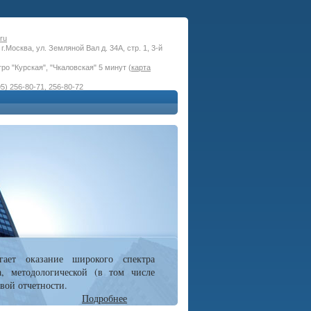
ru
г.Москва, ул. Земляной Вал д. 34А, стр. 1, 3-й
ро "Курская", "Чкаловская" 5 минут (
карта
5) 256-80-71, 256-80-72
гает оказание широкого спектра
а, методологической (в том числе
вой отчетности.
Подробнее