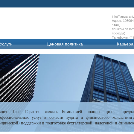
info@apgarant.
Адрес: 105064 
этаж,
пешком от мет
проезда
)
Телефоны: (49
Услуги
Ценовая политика
Карьера
удит Проф Гарант», являясь Компанией полного цикла, предла
офессиональных услуг в области аудита и финансового консалтинг
идической) поддержки в подготовке бухгалтерской, налоговой и финансо