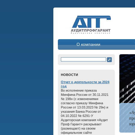
О компании
HОВОСТИ
Отчет о дeятельнoсти зa 2024
год
Во исполнение приказа
Минфина России от 30.11.2021
№ 198н (с изменениями
согласно приказу Минфина
России от 13.03.2023 № 29н) и
«А
указания Банка России от
04.10.2022 № 6291-У
пр
Аудиторская компания «Аудит
юр
Проф Гарант» раскрывает
(размещает) на своем
официальном сайте