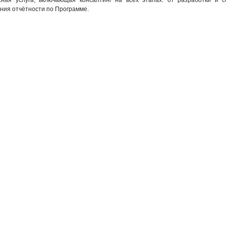
сная услуга, включающая консалтинг на всех этапах: от разработки и 
ния отчётности по Программе.