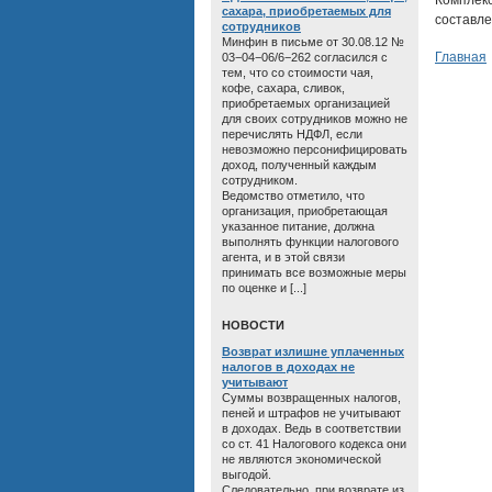
Комплек
сахара, приобретаемых для
составле
сотрудников
Минфин в письме от 30.08.12 №
Главная
03−04−06/6−262 согласился с
тем, что со стоимости чая,
кофе, сахара, сливок,
приобретаемых организацией
для своих сотрудников можно не
перечислять НДФЛ, если
невозможно персонифицировать
доход, полученный каждым
сотрудником.
Ведомство отметило, что
организация, приобретающая
указанное питание, должна
выполнять функции налогового
агента, и в этой связи
принимать все возможные меры
по оценке и [...]
HОВОСТИ
Возврат излишне уплаченных
налогов в доходах не
учитывают
Суммы возвращенных налогов,
пеней и штрафов не учитывают
в доходах. Ведь в соответствии
со ст. 41 Налогового кодекса они
не являются экономической
выгодой.
Следовательно, при возврате из