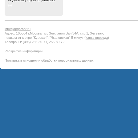
их доставку грузополучателю,
[...]
info@apgarant.ru
Адрес: 105064 г.Москва, ул. Земляной Вал 34А, стр.1, 3-й этаж,
пешком от метро "Курская", "Чкаловская" 5 минут (
карта проезда
)
Телефоны: (495) 256-80-71, 256-80-72
Раскрытие информации
Политика в отношении обработки персональных данных