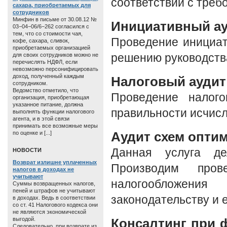
соответствии с треб
сахара, приобретаемых для
сотрудников
Минфин в письме от 30.08.12 №
Инициативный а
03−04−06/6−262 согласился с
тем, что со стоимости чая,
Проведение инициат
кофе, сахара, сливок,
приобретаемых организацией
для своих сотрудников можно не
решению руководства
перечислять НДФЛ, если
невозможно персонифицировать
доход, полученный каждым
Налоговый аудит
сотрудником.
Ведомство отметило, что
Проведение налого
организация, приобретающая
указанное питание, должна
правильности исчисл
выполнять функции налогового
агента, и в этой связи
принимать все возможные меры
Аудит схем опти
по оценке и [...]
Данная услуга де
HОВОСТИ
Возврат излишне уплаченных
Производим пров
налогов в доходах не
учитывают
налогообложен
Суммы возвращенных налогов,
пеней и штрафов не учитывают
законодательству и 
в доходах. Ведь в соответствии
со ст. 41 Налогового кодекса они
не являются экономической
выгодой.
Консалтинг при 
Следовательно, при возврате из