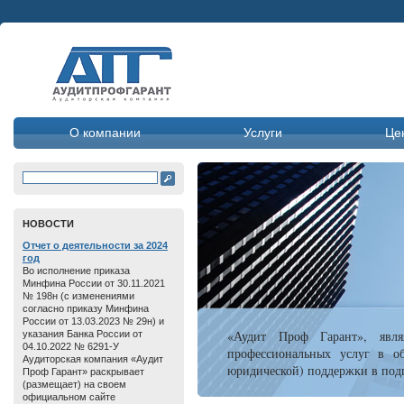
О компании
Услуги
Це
HОВОСТИ
Отчет о дeятельнoсти зa 2024
год
Во исполнение приказа
Минфина России от 30.11.2021
№ 198н (с изменениями
согласно приказу Минфина
России от 13.03.2023 № 29н) и
«Аудит Проф Гарант», явля
указания Банка России от
04.10.2022 № 6291-У
профессиональных услуг в об
Аудиторская компания «Аудит
юридической) поддержки в подг
Проф Гарант» раскрывает
(размещает) на своем
официальном сайте