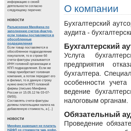
информацию о своей
О компании
деятельности согласно
следующему перечню:
HОВОСТИ
Бухгалтерский аутсо
Разъяснения Минфина по
аудита - бухгалтерск
заполнению счетов-фактур,
если товары поставляются в
обособленные
подразделения
Бухгалтерский ау
Если товар поставляется в
обособленное подразделение
Услуга бухгалтер
покупателя, то в строке 6б
счета-фактуры указывается
предприятия отка
ИНН головной организации и
КПП подразделения. Если же
бухгалтера. Специ
товар приобретает головная
компания, а потом передает его
в филиал, то в данную строку
особенности учета
нужно внести КПП головной
фирмы (письмо Минфина
ведение бухгалтерс
России от 15.05.12 № 03-07-
09/55).
налоговым органам.
Составлять счета-фактуры
должны плательщики налога на
добавленную стоимость, а [...]
Обязательный ау
HОВОСТИ
Проведение обязате
Минфин разрешил не платить
НДФЛ со стоимости чая, кофе,