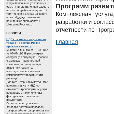
бюджета излишне уплаченных
Программ развит
сумм, учитывать их при расчете
налога на прибыль не нужно. В
Комплексная услуга
том числе и в случае их зачета
в счет будущих платежей,
разработки и соглас
разъясняют специалисты
Минфина России [...]
отчётности по Прогр
HОВОСТИ
НДС со стоимости доставки
Главная
товара не всегда можно
принять к вычету
Минфин в письме от 15.08.2012
№ 03-07-11/299 рассмотрел
следующую ситуацию. Продавец
оплачивает транспортной
компании доставку товара в
адрес покупателя, а
впоследствии покупатель
компенсирует продавцу эти
расходы.
Для того, чтобы покупатель мог
принять к вычету НДС со
стоимости транспортных услуг,
необходимо наличие счета-
фактуры, выставленного
покупателю.
Если согласно условиям
договора поставки продавец
товаров обязуется организовать