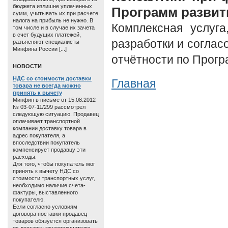
бюджета излишне уплаченных
Программ развит
сумм, учитывать их при расчете
налога на прибыль не нужно. В
Комплексная услуга
том числе и в случае их зачета
в счет будущих платежей,
разработки и соглас
разъясняют специалисты
Минфина России [...]
отчётности по Прогр
HОВОСТИ
НДС со стоимости доставки
Главная
товара не всегда можно
принять к вычету
Минфин в письме от 15.08.2012
№ 03-07-11/299 рассмотрел
следующую ситуацию. Продавец
оплачивает транспортной
компании доставку товара в
адрес покупателя, а
впоследствии покупатель
компенсирует продавцу эти
расходы.
Для того, чтобы покупатель мог
принять к вычету НДС со
стоимости транспортных услуг,
необходимо наличие счета-
фактуры, выставленного
покупателю.
Если согласно условиям
договора поставки продавец
товаров обязуется организовать