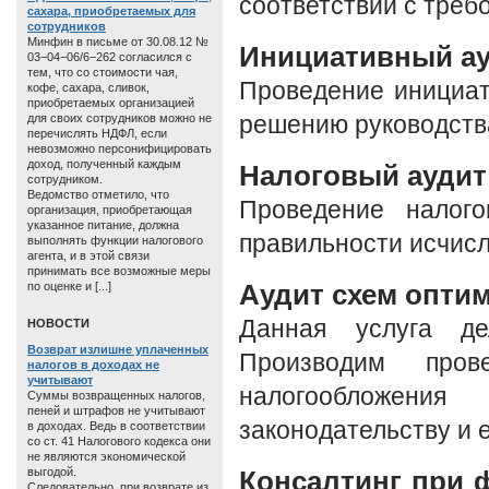
соответствии с треб
сахара, приобретаемых для
сотрудников
Минфин в письме от 30.08.12 №
Инициативный а
03−04−06/6−262 согласился с
тем, что со стоимости чая,
Проведение инициат
кофе, сахара, сливок,
приобретаемых организацией
для своих сотрудников можно не
решению руководства
перечислять НДФЛ, если
невозможно персонифицировать
доход, полученный каждым
Налоговый аудит
сотрудником.
Ведомство отметило, что
Проведение налого
организация, приобретающая
указанное питание, должна
правильности исчисл
выполнять функции налогового
агента, и в этой связи
принимать все возможные меры
Аудит схем опти
по оценке и [...]
Данная услуга де
HОВОСТИ
Возврат излишне уплаченных
Производим пров
налогов в доходах не
учитывают
налогообложен
Суммы возвращенных налогов,
пеней и штрафов не учитывают
законодательству и 
в доходах. Ведь в соответствии
со ст. 41 Налогового кодекса они
не являются экономической
выгодой.
Консалтинг при 
Следовательно, при возврате из