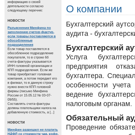
информацию о своей
О компании
деятельности согласно
следующему перечню:
HОВОСТИ
Бухгалтерский аутсо
Разъяснения Минфина по
аудита - бухгалтерск
заполнению счетов-фактур,
если товары поставляются в
обособленные
подразделения
Бухгалтерский ау
Если товар поставляется в
обособленное подразделение
Услуга бухгалтер
покупателя, то в строке 6б
счета-фактуры указывается
предприятия отка
ИНН головной организации и
КПП подразделения. Если же
бухгалтера. Специ
товар приобретает головная
компания, а потом передает его
в филиал, то в данную строку
особенности учета
нужно внести КПП головной
фирмы (письмо Минфина
ведение бухгалтерс
России от 15.05.12 № 03-07-
09/55).
налоговым органам.
Составлять счета-фактуры
должны плательщики налога на
добавленную стоимость, а [...]
Обязательный ау
HОВОСТИ
Проведение обязате
Минфин разрешил не платить
НДФЛ со стоимости чая, кофе,