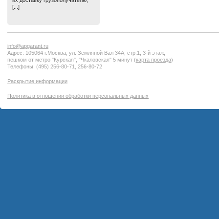
их доставку грузополучателю,
[...]
info@apgarant.ru
Адрес: 105064 г.Москва, ул. Земляной Вал 34А, стр.1, 3-й этаж,
пешком от метро "Курская", "Чкаловская" 5 минут (
карта проезда
)
Телефоны: (495) 256-80-71, 256-80-72
Раскрытие информации
Политика в отношении обработки персональных данных