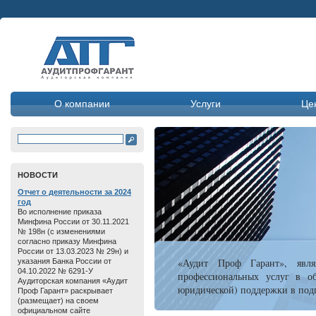
О компании
Услуги
Це
HОВОСТИ
Отчет о дeятельнoсти зa 2024
год
Во исполнение приказа
Минфина России от 30.11.2021
№ 198н (с изменениями
согласно приказу Минфина
России от 13.03.2023 № 29н) и
«Аудит Проф Гарант», явля
указания Банка России от
04.10.2022 № 6291-У
профессиональных услуг в об
Аудиторская компания «Аудит
юридической) поддержки в подг
Проф Гарант» раскрывает
(размещает) на своем
официальном сайте