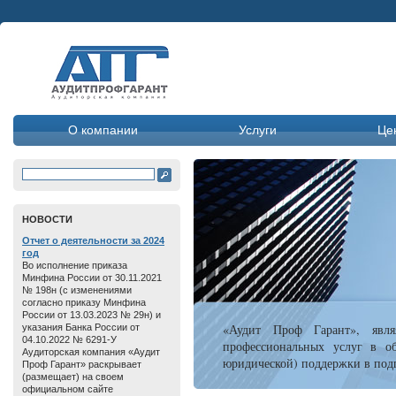
О компании
Услуги
Це
HОВОСТИ
Отчет о дeятельнoсти зa 2024
год
Во исполнение приказа
Минфина России от 30.11.2021
№ 198н (с изменениями
согласно приказу Минфина
России от 13.03.2023 № 29н) и
«Аудит Проф Гарант», явля
указания Банка России от
04.10.2022 № 6291-У
профессиональных услуг в об
Аудиторская компания «Аудит
юридической) поддержки в подг
Проф Гарант» раскрывает
(размещает) на своем
официальном сайте