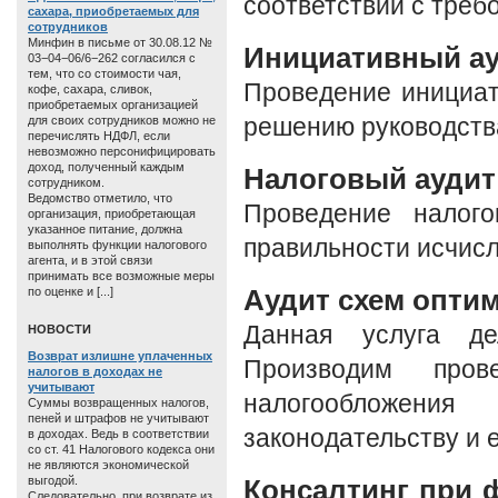
соответствии с треб
сахара, приобретаемых для
сотрудников
Минфин в письме от 30.08.12 №
Инициативный а
03−04−06/6−262 согласился с
тем, что со стоимости чая,
Проведение инициат
кофе, сахара, сливок,
приобретаемых организацией
для своих сотрудников можно не
решению руководства
перечислять НДФЛ, если
невозможно персонифицировать
доход, полученный каждым
Налоговый аудит
сотрудником.
Ведомство отметило, что
Проведение налого
организация, приобретающая
указанное питание, должна
правильности исчисл
выполнять функции налогового
агента, и в этой связи
принимать все возможные меры
Аудит схем опти
по оценке и [...]
Данная услуга де
HОВОСТИ
Возврат излишне уплаченных
Производим пров
налогов в доходах не
учитывают
налогообложен
Суммы возвращенных налогов,
пеней и штрафов не учитывают
законодательству и 
в доходах. Ведь в соответствии
со ст. 41 Налогового кодекса они
не являются экономической
выгодой.
Консалтинг при 
Следовательно, при возврате из