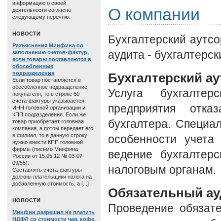
информацию о своей
О компании
деятельности согласно
следующему перечню:
HОВОСТИ
Бухгалтерский аутсо
Разъяснения Минфина по
аудита - бухгалтерск
заполнению счетов-фактур,
если товары поставляются в
обособленные
подразделения
Бухгалтерский ау
Если товар поставляется в
обособленное подразделение
Услуга бухгалтер
покупателя, то в строке 6б
счета-фактуры указывается
предприятия отка
ИНН головной организации и
КПП подразделения. Если же
бухгалтера. Специ
товар приобретает головная
компания, а потом передает его
в филиал, то в данную строку
особенности учета
нужно внести КПП головной
фирмы (письмо Минфина
ведение бухгалтерс
России от 15.05.12 № 03-07-
09/55).
налоговым органам.
Составлять счета-фактуры
должны плательщики налога на
добавленную стоимость, а [...]
Обязательный ау
HОВОСТИ
Проведение обязате
Минфин разрешил не платить
НДФЛ со стоимости чая, кофе,