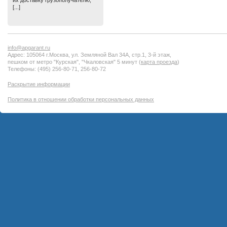
их доставку грузополучателю,
[...]
info@apgarant.ru
Адрес: 105064 г.Москва, ул. Земляной Вал 34А, стр.1, 3-й этаж,
пешком от метро "Курская", "Чкаловская" 5 минут (
карта проезда
)
Телефоны: (495) 256-80-71, 256-80-72
Раскрытие информации
Политика в отношении обработки персональных данных