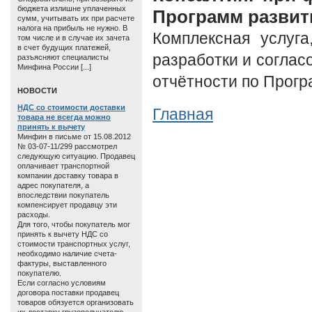
бюджета излишне уплаченных
Программ развит
сумм, учитывать их при расчете
налога на прибыль не нужно. В
Комплексная услуга
том числе и в случае их зачета
в счет будущих платежей,
разработки и соглас
разъясняют специалисты
Минфина России [...]
отчётности по Прогр
HОВОСТИ
НДС со стоимости доставки
Главная
товара не всегда можно
принять к вычету
Минфин в письме от 15.08.2012
№ 03-07-11/299 рассмотрел
следующую ситуацию. Продавец
оплачивает транспортной
компании доставку товара в
адрес покупателя, а
впоследствии покупатель
компенсирует продавцу эти
расходы.
Для того, чтобы покупатель мог
принять к вычету НДС со
стоимости транспортных услуг,
необходимо наличие счета-
фактуры, выставленного
покупателю.
Если согласно условиям
договора поставки продавец
товаров обязуется организовать