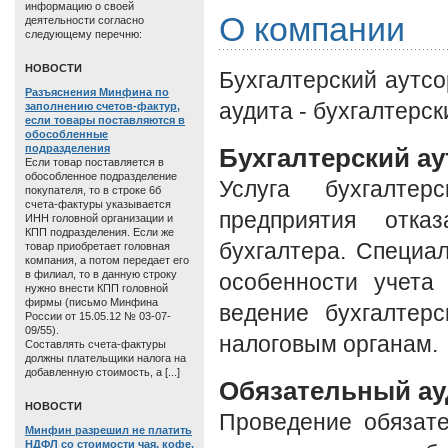
информацию о своей
О компании
деятельности согласно
следующему перечню:
HОВОСТИ
Бухгалтерский аутсо
Разъяснения Минфина по
аудита - бухгалтерск
заполнению счетов-фактур,
если товары поставляются в
обособленные
подразделения
Бухгалтерский ау
Если товар поставляется в
обособленное подразделение
Услуга бухгалтер
покупателя, то в строке 6б
счета-фактуры указывается
предприятия отка
ИНН головной организации и
КПП подразделения. Если же
бухгалтера. Специ
товар приобретает головная
компания, а потом передает его
в филиал, то в данную строку
особенности учета
нужно внести КПП головной
фирмы (письмо Минфина
ведение бухгалтерс
России от 15.05.12 № 03-07-
09/55).
налоговым органам.
Составлять счета-фактуры
должны плательщики налога на
добавленную стоимость, а [...]
Обязательный ау
HОВОСТИ
Проведение обязате
Минфин разрешил не платить
НДФЛ со стоимости чая, кофе,