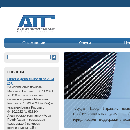
О компании
Услуги
Це
HОВОСТИ
Отчет о дeятельнoсти зa 2024
год
Во исполнение приказа
Минфина России от 30.11.2021
№ 198н (с изменениями
согласно приказу Минфина
России от 13.03.2023 № 29н) и
«Аудит Проф Гарант», явля
указания Банка России от
04.10.2022 № 6291-У
профессиональных услуг в об
Аудиторская компания «Аудит
юридической) поддержки в подг
Проф Гарант» раскрывает
(размещает) на своем
официальном сайте