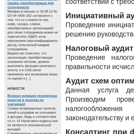
соответствии с треб
сахара, приобретаемых для
сотрудников
Минфин в письме от 30.08.12 №
Инициативный а
03−04−06/6−262 согласился с
тем, что со стоимости чая,
Проведение инициат
кофе, сахара, сливок,
приобретаемых организацией
для своих сотрудников можно не
решению руководства
перечислять НДФЛ, если
невозможно персонифицировать
доход, полученный каждым
Налоговый аудит
сотрудником.
Ведомство отметило, что
Проведение налого
организация, приобретающая
указанное питание, должна
правильности исчисл
выполнять функции налогового
агента, и в этой связи
принимать все возможные меры
Аудит схем опти
по оценке и [...]
Данная услуга де
HОВОСТИ
Возврат излишне уплаченных
Производим пров
налогов в доходах не
учитывают
налогообложен
Суммы возвращенных налогов,
пеней и штрафов не учитывают
законодательству и 
в доходах. Ведь в соответствии
со ст. 41 Налогового кодекса они
не являются экономической
выгодой.
Консалтинг при 
Следовательно, при возврате из