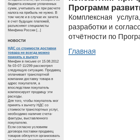
бюджета излишне уплаченных
Программ развит
сумм, учитывать их при расчете
налога на прибыль не нужно. В
Комплексная услуга
том числе и в случае их зачета
в счет будущих платежей,
разработки и соглас
разъясняют специалисты
Минфина России [...]
отчётности по Прогр
HОВОСТИ
НДС со стоимости доставки
Главная
товара не всегда можно
принять к вычету
Минфин в письме от 15.08.2012
№ 03-07-11/299 рассмотрел
следующую ситуацию. Продавец
оплачивает транспортной
компании доставку товара в
адрес покупателя, а
впоследствии покупатель
компенсирует продавцу эти
расходы.
Для того, чтобы покупатель мог
принять к вычету НДС со
стоимости транспортных услуг,
необходимо наличие счета-
фактуры, выставленного
покупателю.
Если согласно условиям
договора поставки продавец
товаров обязуется организовать