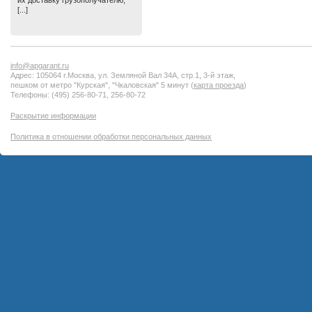
их доставку грузополучателю,
[...]
info@apgarant.ru
Адрес: 105064 г.Москва, ул. Земляной Вал 34А, стр.1, 3-й этаж,
пешком от метро "Курская", "Чкаловская" 5 минут (
карта проезда
)
Телефоны: (495) 256-80-71, 256-80-72
Раскрытие информации
Политика в отношении обработки персональных данных