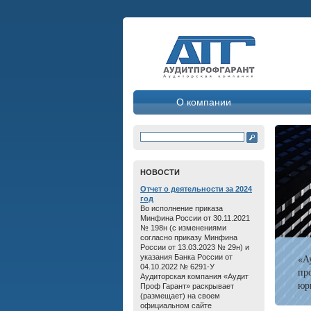
О компании
HОВОСТИ
Отчет о дeятельнoсти зa 2024
год
Во исполнение приказа
Минфина России от 30.11.2021
№ 198н (с изменениями
согласно приказу Минфина
России от 13.03.2023 № 29н) и
«А
указания Банка России от
04.10.2022 № 6291-У
пр
Аудиторская компания «Аудит
юр
Проф Гарант» раскрывает
(размещает) на своем
официальном сайте