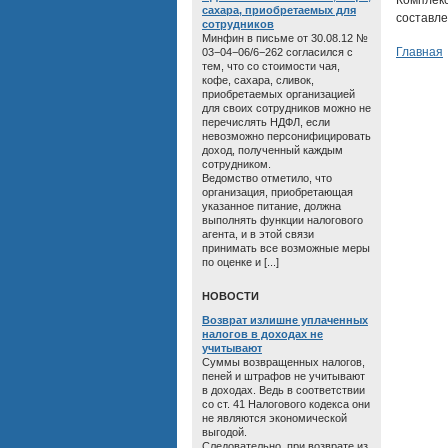
Комплек
сахара, приобретаемых для
составле
сотрудников
Минфин в письме от 30.08.12 №
Главная
03−04−06/6−262 согласился с
тем, что со стоимости чая,
кофе, сахара, сливок,
приобретаемых организацией
для своих сотрудников можно не
перечислять НДФЛ, если
невозможно персонифицировать
доход, полученный каждым
сотрудником.
Ведомство отметило, что
организация, приобретающая
указанное питание, должна
выполнять функции налогового
агента, и в этой связи
принимать все возможные меры
по оценке и [...]
HОВОСТИ
Возврат излишне уплаченных
налогов в доходах не
учитывают
Суммы возвращенных налогов,
пеней и штрафов не учитывают
в доходах. Ведь в соответствии
со ст. 41 Налогового кодекса они
не являются экономической
выгодой.
Следовательно, при возврате из