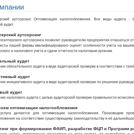
омпании
ерский аутсорсинг. Оптимизация налогообложения. Все виды аудита - б
й аудит.
терский аутсорсинг
ухгалтерского аутсорсинга позволит руководителю предприятия отказаться от
исты нашей фирмы квалифицированно оценят особенности учета на вашем
рского и налогового учета и сдачи отчетности налоговым органам.
ельный аудит
ие обязательного аудита в виде аудиторской проверки в соответствии с тр
тивный аудит
ие инициативного аудита в виде аудиторской проверки по решению руководс
вый аудит
ие налогового аудита с целью аудиторской проверки правильности исчислен
схем оптимизации налогообложения
услуга делается для оптимизации налогообложения. Производим про
ложения на соответствие существующему законодательству и её дальнейша
тинг при формировании ФАИП, разработке ФЦП и Программ р