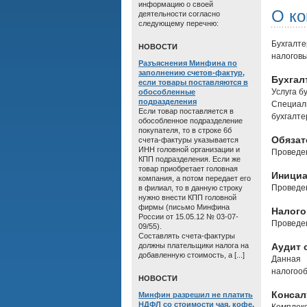
информацию о своей
О к
деятельности согласно
следующему перечню:
Бухгалт
HОВОСТИ
налоговы
Разъяснения Минфина по
заполнению счетов-фактур,
Бухгал
если товары поставляются в
Услуга б
обособленные
подразделения
Специал
Если товар поставляется в
бухгалте
обособленное подразделение
покупателя, то в строке 6б
Обязат
счета-фактуры указывается
ИНН головной организации и
Проведен
КПП подразделения. Если же
товар приобретает головная
Инициа
компания, а потом передает его
Проведен
в филиал, то в данную строку
нужно внести КПП головной
фирмы (письмо Минфина
Налого
России от 15.05.12 № 03-07-
Проведен
09/55).
Составлять счета-фактуры
должны плательщики налога на
Аудит 
добавленную стоимость, а [...]
Данная 
налогооб
HОВОСТИ
Консал
Минфин разрешил не платить
НДФЛ со стоимости чая, кофе,