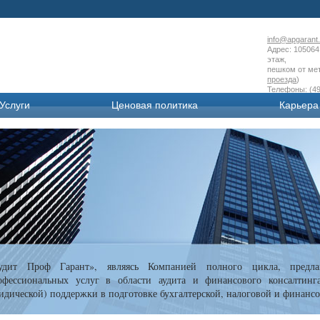
info@apgarant.
Адрес: 105064 
этаж,
пешком от мет
проезда
)
Телефоны: (49
Услуги
Ценовая политика
Карьера
удит Проф Гарант», являясь Компанией полного цикла, предла
офессиональных услуг в области аудита и финансового консалтинг
идической) поддержки в подготовке бухгалтерской, налоговой и финансо