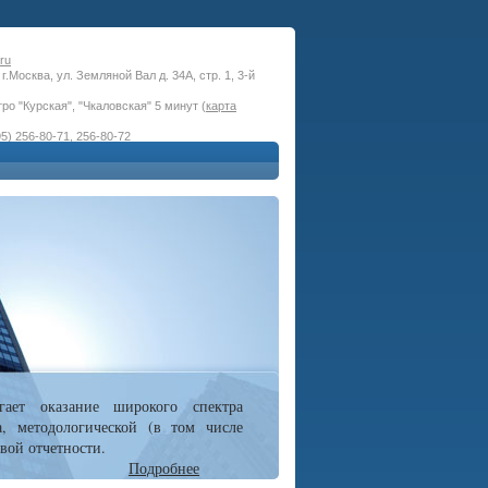
ru
г.Москва, ул. Земляной Вал д. 34А, стр. 1, 3-й
ро "Курская", "Чкаловская" 5 минут (
карта
5) 256-80-71, 256-80-72
гает оказание широкого спектра
а, методологической (в том числе
вой отчетности.
Подробнее