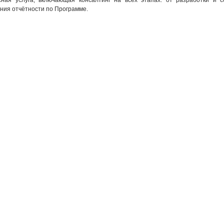
сная услуга, включающая консалтинг на всех этапах: от разработки и 
ния отчётности по Программе.