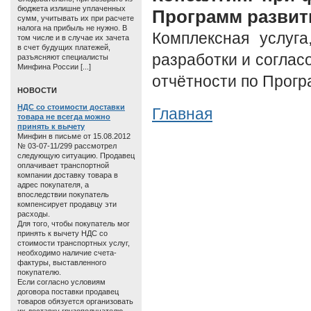
бюджета излишне уплаченных
Программ развит
сумм, учитывать их при расчете
налога на прибыль не нужно. В
Комплексная услуга
том числе и в случае их зачета
в счет будущих платежей,
разработки и соглас
разъясняют специалисты
Минфина России [...]
отчётности по Прогр
HОВОСТИ
НДС со стоимости доставки
Главная
товара не всегда можно
принять к вычету
Минфин в письме от 15.08.2012
№ 03-07-11/299 рассмотрел
следующую ситуацию. Продавец
оплачивает транспортной
компании доставку товара в
адрес покупателя, а
впоследствии покупатель
компенсирует продавцу эти
расходы.
Для того, чтобы покупатель мог
принять к вычету НДС со
стоимости транспортных услуг,
необходимо наличие счета-
фактуры, выставленного
покупателю.
Если согласно условиям
договора поставки продавец
товаров обязуется организовать