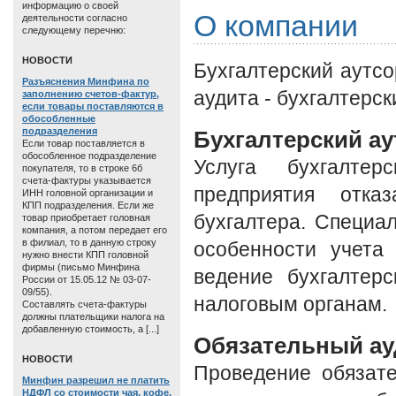
информацию о своей
О компании
деятельности согласно
следующему перечню:
HОВОСТИ
Бухгалтерский аутсо
Разъяснения Минфина по
аудита - бухгалтерск
заполнению счетов-фактур,
если товары поставляются в
обособленные
подразделения
Бухгалтерский ау
Если товар поставляется в
обособленное подразделение
Услуга бухгалтер
покупателя, то в строке 6б
счета-фактуры указывается
предприятия отка
ИНН головной организации и
КПП подразделения. Если же
бухгалтера. Специ
товар приобретает головная
компания, а потом передает его
в филиал, то в данную строку
особенности учета
нужно внести КПП головной
фирмы (письмо Минфина
ведение бухгалтерс
России от 15.05.12 № 03-07-
09/55).
налоговым органам.
Составлять счета-фактуры
должны плательщики налога на
добавленную стоимость, а [...]
Обязательный ау
HОВОСТИ
Проведение обязате
Минфин разрешил не платить
НДФЛ со стоимости чая, кофе,