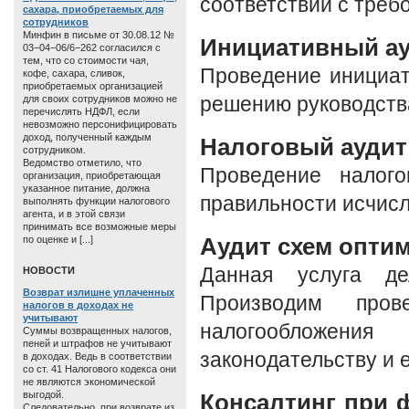
соответствии с треб
сахара, приобретаемых для
сотрудников
Минфин в письме от 30.08.12 №
Инициативный а
03−04−06/6−262 согласился с
тем, что со стоимости чая,
Проведение инициат
кофе, сахара, сливок,
приобретаемых организацией
для своих сотрудников можно не
решению руководства
перечислять НДФЛ, если
невозможно персонифицировать
доход, полученный каждым
Налоговый аудит
сотрудником.
Ведомство отметило, что
Проведение налого
организация, приобретающая
указанное питание, должна
правильности исчисл
выполнять функции налогового
агента, и в этой связи
принимать все возможные меры
Аудит схем опти
по оценке и [...]
Данная услуга де
HОВОСТИ
Возврат излишне уплаченных
Производим пров
налогов в доходах не
учитывают
налогообложен
Суммы возвращенных налогов,
пеней и штрафов не учитывают
законодательству и 
в доходах. Ведь в соответствии
со ст. 41 Налогового кодекса они
не являются экономической
выгодой.
Консалтинг при 
Следовательно, при возврате из