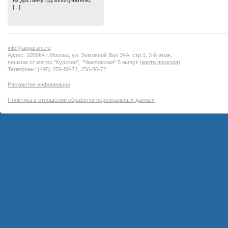
их доставку грузополучателю,
[...]
info@apgarant.ru
Адрес: 105064 г.Москва, ул. Земляной Вал 34А, стр.1, 3-й этаж,
пешком от метро "Курская", "Чкаловская" 5 минут (
карта проезда
)
Телефоны: (495) 256-80-71, 256-80-72
Раскрытие информации
Политика в отношении обработки персональных данных