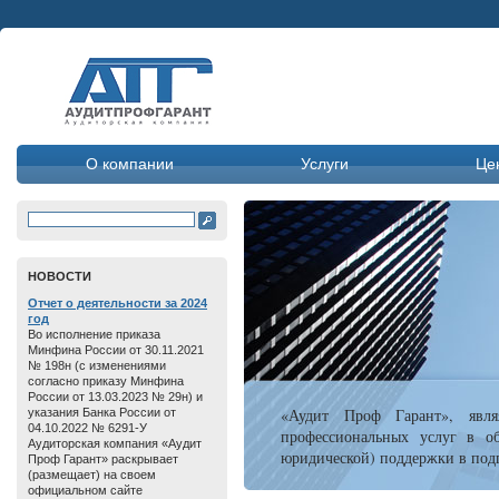
О компании
Услуги
Це
HОВОСТИ
Отчет о дeятельнoсти зa 2024
год
Во исполнение приказа
Минфина России от 30.11.2021
№ 198н (с изменениями
согласно приказу Минфина
России от 13.03.2023 № 29н) и
«Аудит Проф Гарант», явля
указания Банка России от
04.10.2022 № 6291-У
профессиональных услуг в об
Аудиторская компания «Аудит
юридической) поддержки в подг
Проф Гарант» раскрывает
(размещает) на своем
официальном сайте