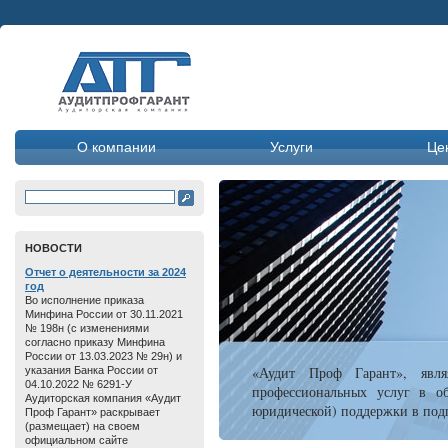
О компании
Услуги
Це
HОВОСТИ
Отчет о дeятельнoсти зa 2024
год
Во исполнение приказа
Минфина России от 30.11.2021
№ 198н (с изменениями
согласно приказу Минфина
России от 13.03.2023 № 29н) и
«Аудит Проф Гарант», явля
указания Банка России от
04.10.2022 № 6291-У
профессиональных услуг в об
Аудиторская компания «Аудит
юридической) поддержки в подг
Проф Гарант» раскрывает
(размещает) на своем
официальном сайте