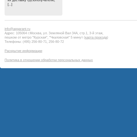
их доставку грузополучателю,
[...]
info@apgarant.ru
Адрес: 105064 г.Москва, ул. Земляной Вал 34А, стр.1, 3-й этаж,
пешком от метро "Курская", "Чкаловская" 5 минут (
карта проезда
)
Телефоны: (495) 256-80-71, 256-80-72
Раскрытие информации
Политика в отношении обработки персональных данных