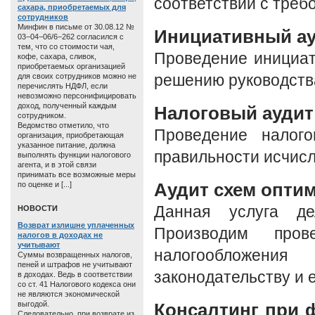
соответствии с треб
сахара, приобретаемых для
сотрудников
Минфин в письме от 30.08.12 №
Инициативный а
03−04−06/6−262 согласился с
тем, что со стоимости чая,
Проведение инициат
кофе, сахара, сливок,
приобретаемых организацией
для своих сотрудников можно не
решению руководства
перечислять НДФЛ, если
невозможно персонифицировать
доход, полученный каждым
Налоговый аудит
сотрудником.
Ведомство отметило, что
Проведение налого
организация, приобретающая
указанное питание, должна
правильности исчисл
выполнять функции налогового
агента, и в этой связи
принимать все возможные меры
Аудит схем опти
по оценке и [...]
Данная услуга де
HОВОСТИ
Возврат излишне уплаченных
Производим пров
налогов в доходах не
учитывают
налогообложен
Суммы возвращенных налогов,
пеней и штрафов не учитывают
законодательству и 
в доходах. Ведь в соответствии
со ст. 41 Налогового кодекса они
не являются экономической
выгодой.
Консалтинг при 
Следовательно, при возврате из