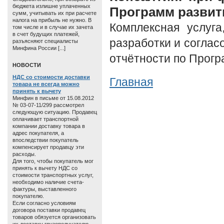
бюджета излишне уплаченных
Программ развит
сумм, учитывать их при расчете
налога на прибыль не нужно. В
Комплексная услуга
том числе и в случае их зачета
в счет будущих платежей,
разработки и соглас
разъясняют специалисты
Минфина России [...]
отчётности по Прогр
HОВОСТИ
НДС со стоимости доставки
Главная
товара не всегда можно
принять к вычету
Минфин в письме от 15.08.2012
№ 03-07-11/299 рассмотрел
следующую ситуацию. Продавец
оплачивает транспортной
компании доставку товара в
адрес покупателя, а
впоследствии покупатель
компенсирует продавцу эти
расходы.
Для того, чтобы покупатель мог
принять к вычету НДС со
стоимости транспортных услуг,
необходимо наличие счета-
фактуры, выставленного
покупателю.
Если согласно условиям
договора поставки продавец
товаров обязуется организовать