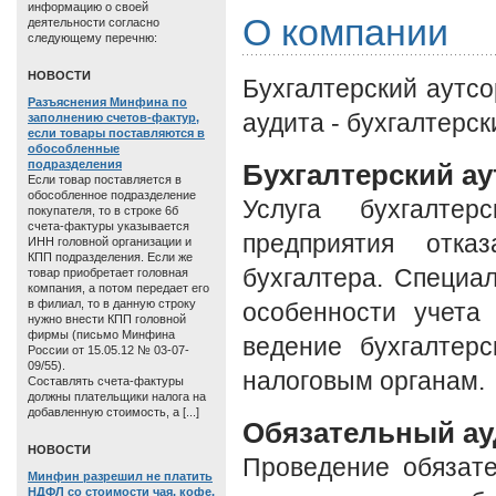
информацию о своей
О компании
деятельности согласно
следующему перечню:
HОВОСТИ
Бухгалтерский аутсо
Разъяснения Минфина по
аудита - бухгалтерск
заполнению счетов-фактур,
если товары поставляются в
обособленные
подразделения
Бухгалтерский ау
Если товар поставляется в
обособленное подразделение
Услуга бухгалтер
покупателя, то в строке 6б
счета-фактуры указывается
предприятия отка
ИНН головной организации и
КПП подразделения. Если же
бухгалтера. Специ
товар приобретает головная
компания, а потом передает его
в филиал, то в данную строку
особенности учета
нужно внести КПП головной
фирмы (письмо Минфина
ведение бухгалтерс
России от 15.05.12 № 03-07-
09/55).
налоговым органам.
Составлять счета-фактуры
должны плательщики налога на
добавленную стоимость, а [...]
Обязательный ау
HОВОСТИ
Проведение обязате
Минфин разрешил не платить
НДФЛ со стоимости чая, кофе,