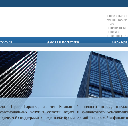
info@apgarant.
Адрес: 105064 
этаж,
пешком от мет
проезда
)
Телефоны: (49
Услуги
Ценовая политика
Карьера
удит Проф Гарант», являясь Компанией полного цикла, предла
офессиональных услуг в области аудита и финансового консалтинг
идической) поддержки в подготовке бухгалтерской, налоговой и финансо