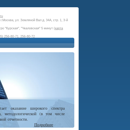
ru
г.Москва, ул. Земляной Вал д. 34А, стр. 1, 3-й
ро "Курская", "Чкаловская" 5 минут (
карта
5) 256-80-71, 256-80-72
гает оказание широкого спектра
а, методологической (в том числе
вой отчетности.
Подробнее