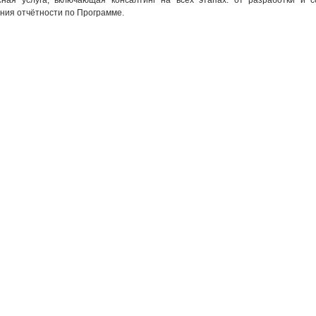
сная услуга, включающая консалтинг на всех этапах: от разработки и 
ния отчётности по Программе.