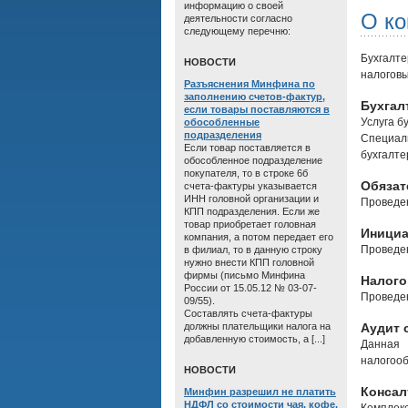
информацию о своей
О к
деятельности согласно
следующему перечню:
Бухгалт
HОВОСТИ
налоговы
Разъяснения Минфина по
заполнению счетов-фактур,
Бухгал
если товары поставляются в
Услуга б
обособленные
подразделения
Специал
Если товар поставляется в
бухгалте
обособленное подразделение
покупателя, то в строке 6б
Обязат
счета-фактуры указывается
ИНН головной организации и
Проведен
КПП подразделения. Если же
товар приобретает головная
Инициа
компания, а потом передает его
Проведен
в филиал, то в данную строку
нужно внести КПП головной
фирмы (письмо Минфина
Налого
России от 15.05.12 № 03-07-
Проведен
09/55).
Составлять счета-фактуры
должны плательщики налога на
Аудит 
добавленную стоимость, а [...]
Данная 
налогооб
HОВОСТИ
Консал
Минфин разрешил не платить
НДФЛ со стоимости чая, кофе,