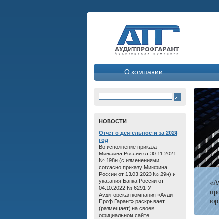
О компании
HОВОСТИ
Отчет о дeятельнoсти зa 2024
год
Во исполнение приказа
Минфина России от 30.11.2021
№ 198н (с изменениями
согласно приказу Минфина
России от 13.03.2023 № 29н) и
«А
указания Банка России от
04.10.2022 № 6291-У
пр
Аудиторская компания «Аудит
юр
Проф Гарант» раскрывает
(размещает) на своем
официальном сайте