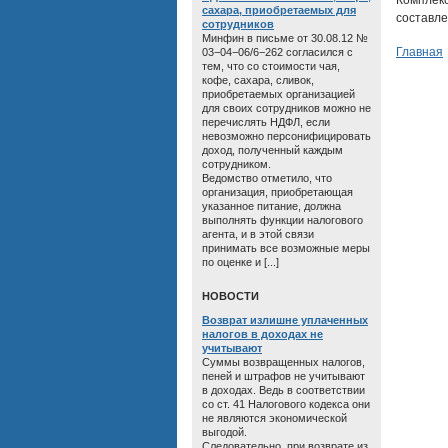
Комплек
сахара, приобретаемых для
составле
сотрудников
Минфин в письме от 30.08.12 №
Главная
03−04−06/6−262 согласился с
тем, что со стоимости чая,
кофе, сахара, сливок,
приобретаемых организацией
для своих сотрудников можно не
перечислять НДФЛ, если
невозможно персонифицировать
доход, полученный каждым
сотрудником.
Ведомство отметило, что
организация, приобретающая
указанное питание, должна
выполнять функции налогового
агента, и в этой связи
принимать все возможные меры
по оценке и [...]
HОВОСТИ
Возврат излишне уплаченных
налогов в доходах не
учитывают
Суммы возвращенных налогов,
пеней и штрафов не учитывают
в доходах. Ведь в соответствии
со ст. 41 Налогового кодекса они
не являются экономической
выгодой.
Следовательно, при возврате из