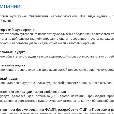
омпании
ерский аутсорсинг. Оптимизация налогообложения. Все виды аудита - б
й аудит.
терский аутсорсинг
ухгалтерского аутсорсинга позволит руководителю предприятия отказаться от
исты нашей фирмы квалифицированно оценят особенности учета на вашем
рского и налогового учета и сдачи отчетности налоговым органам.
ельный аудит
ие обязательного аудита в виде аудиторской проверки в соответствии с тр
тивный аудит
ие инициативного аудита в виде аудиторской проверки по решению руководс
вый аудит
ие налогового аудита с целью аудиторской проверки правильности исчислен
схем оптимизации налогообложения
услуга делается для оптимизации налогообложения. Производим про
ложения на соответствие существующему законодательству и её дальнейша
тинг при формировании ФАИП, разработке ФЦП и Программ р