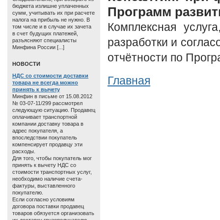
бюджета излишне уплаченных
Программ развит
сумм, учитывать их при расчете
налога на прибыль не нужно. В
Комплексная услуга
том числе и в случае их зачета
в счет будущих платежей,
разработки и соглас
разъясняют специалисты
Минфина России [...]
отчётности по Прогр
HОВОСТИ
НДС со стоимости доставки
Главная
товара не всегда можно
принять к вычету
Минфин в письме от 15.08.2012
№ 03-07-11/299 рассмотрел
следующую ситуацию. Продавец
оплачивает транспортной
компании доставку товара в
адрес покупателя, а
впоследствии покупатель
компенсирует продавцу эти
расходы.
Для того, чтобы покупатель мог
принять к вычету НДС со
стоимости транспортных услуг,
необходимо наличие счета-
фактуры, выставленного
покупателю.
Если согласно условиям
договора поставки продавец
товаров обязуется организовать