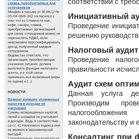
соответствии с треб
сахара, приобретаемых для
сотрудников
Минфин в письме от 30.08.12 №
Инициативный а
03−04−06/6−262 согласился с
тем, что со стоимости чая,
Проведение инициат
кофе, сахара, сливок,
приобретаемых организацией
для своих сотрудников можно не
решению руководства
перечислять НДФЛ, если
невозможно персонифицировать
доход, полученный каждым
Налоговый аудит
сотрудником.
Ведомство отметило, что
Проведение налого
организация, приобретающая
указанное питание, должна
правильности исчисл
выполнять функции налогового
агента, и в этой связи
принимать все возможные меры
Аудит схем опти
по оценке и [...]
Данная услуга де
HОВОСТИ
Возврат излишне уплаченных
Производим пров
налогов в доходах не
учитывают
налогообложен
Суммы возвращенных налогов,
пеней и штрафов не учитывают
законодательству и 
в доходах. Ведь в соответствии
со ст. 41 Налогового кодекса они
не являются экономической
выгодой.
Консалтинг при 
Следовательно, при возврате из