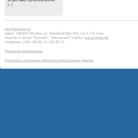
их доставку грузополучателю,
[...]
info@apgarant.ru
Адрес: 105064 г.Москва, ул. Земляной Вал 34А, стр.1, 3-й этаж,
пешком от метро "Курская", "Чкаловская" 5 минут (
карта проезда
)
Телефоны: (495) 256-80-71, 256-80-72
Раскрытие информации
Политика в отношении обработки персональных данных