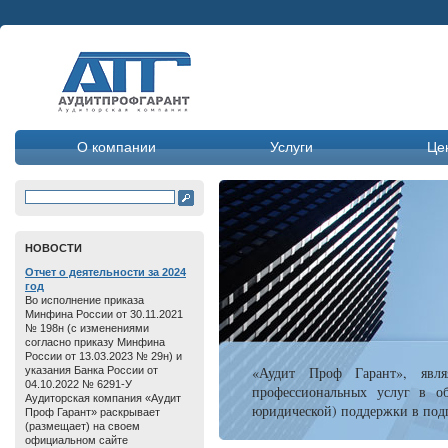
О компании
Услуги
Це
HОВОСТИ
Отчет о дeятельнoсти зa 2024
год
Во исполнение приказа
Минфина России от 30.11.2021
№ 198н (с изменениями
согласно приказу Минфина
России от 13.03.2023 № 29н) и
«Аудит Проф Гарант», явля
указания Банка России от
04.10.2022 № 6291-У
профессиональных услуг в об
Аудиторская компания «Аудит
юридической) поддержки в подг
Проф Гарант» раскрывает
(размещает) на своем
официальном сайте