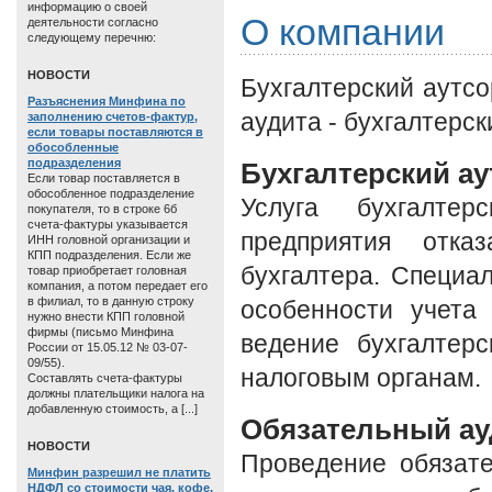
информацию о своей
О компании
деятельности согласно
следующему перечню:
HОВОСТИ
Бухгалтерский аутсо
Разъяснения Минфина по
аудита - бухгалтерск
заполнению счетов-фактур,
если товары поставляются в
обособленные
подразделения
Бухгалтерский ау
Если товар поставляется в
обособленное подразделение
Услуга бухгалтер
покупателя, то в строке 6б
счета-фактуры указывается
предприятия отка
ИНН головной организации и
КПП подразделения. Если же
бухгалтера. Специ
товар приобретает головная
компания, а потом передает его
в филиал, то в данную строку
особенности учета
нужно внести КПП головной
фирмы (письмо Минфина
ведение бухгалтерс
России от 15.05.12 № 03-07-
09/55).
налоговым органам.
Составлять счета-фактуры
должны плательщики налога на
добавленную стоимость, а [...]
Обязательный ау
HОВОСТИ
Проведение обязате
Минфин разрешил не платить
НДФЛ со стоимости чая, кофе,