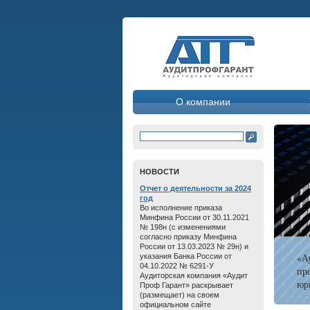
О компании
HОВОСТИ
Отчет о дeятельнoсти зa 2024
год
Во исполнение приказа
Минфина России от 30.11.2021
№ 198н (с изменениями
согласно приказу Минфина
России от 13.03.2023 № 29н) и
«А
указания Банка России от
04.10.2022 № 6291-У
пр
Аудиторская компания «Аудит
юр
Проф Гарант» раскрывает
(размещает) на своем
официальном сайте