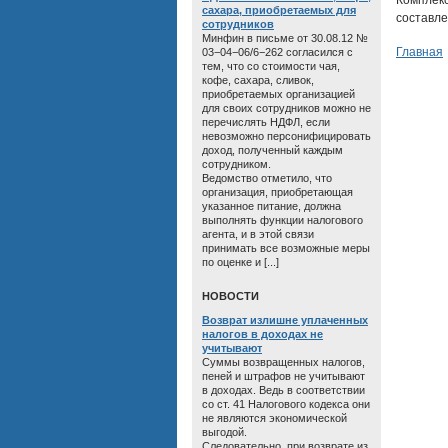
Комплек
сахара, приобретаемых для
составле
сотрудников
Минфин в письме от 30.08.12 №
Главная
03−04−06/6−262 согласился с
тем, что со стоимости чая,
кофе, сахара, сливок,
приобретаемых организацией
для своих сотрудников можно не
перечислять НДФЛ, если
невозможно персонифицировать
доход, полученный каждым
сотрудником.
Ведомство отметило, что
организация, приобретающая
указанное питание, должна
выполнять функции налогового
агента, и в этой связи
принимать все возможные меры
по оценке и [...]
HОВОСТИ
Возврат излишне уплаченных
налогов в доходах не
учитывают
Суммы возвращенных налогов,
пеней и штрафов не учитывают
в доходах. Ведь в соответствии
со ст. 41 Налогового кодекса они
не являются экономической
выгодой.
Следовательно, при возврате из