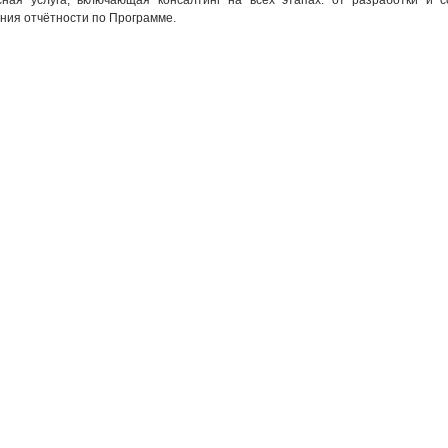
сная услуга, включающая консалтинг на всех этапах: от разработки и 
ния отчётности по Программе.