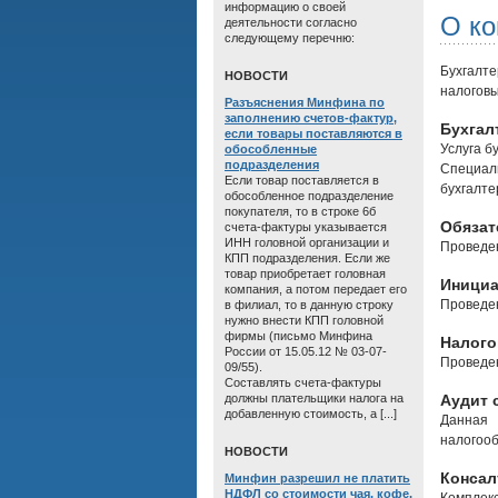
информацию о своей
О к
деятельности согласно
следующему перечню:
Бухгалт
HОВОСТИ
налоговы
Разъяснения Минфина по
заполнению счетов-фактур,
Бухгал
если товары поставляются в
Услуга б
обособленные
подразделения
Специал
Если товар поставляется в
бухгалте
обособленное подразделение
покупателя, то в строке 6б
Обязат
счета-фактуры указывается
ИНН головной организации и
Проведен
КПП подразделения. Если же
товар приобретает головная
Инициа
компания, а потом передает его
Проведен
в филиал, то в данную строку
нужно внести КПП головной
фирмы (письмо Минфина
Налого
России от 15.05.12 № 03-07-
Проведен
09/55).
Составлять счета-фактуры
должны плательщики налога на
Аудит 
добавленную стоимость, а [...]
Данная 
налогооб
HОВОСТИ
Консал
Минфин разрешил не платить
НДФЛ со стоимости чая, кофе,