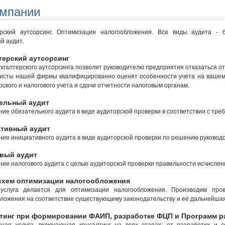
омпании
ерский аутсорсинг. Оптимизация налогообложения. Все виды аудита - б
й аудит.
терский аутсорсинг
ухгалтерского аутсорсинга позволит руководителю предприятия отказаться от
исты нашей фирмы квалифицированно оценят особенности учета на вашем
рского и налогового учета и сдачи отчетности налоговым органам.
ельный аудит
ие обязательного аудита в виде аудиторской проверки в соответствии с тр
тивный аудит
ие инициативного аудита в виде аудиторской проверки по решению руководс
вый аудит
ие налогового аудита с целью аудиторской проверки правильности исчислен
схем оптимизации налогообложения
услуга делается для оптимизации налогообложения. Производим про
ложения на соответствие существующему законодательству и её дальнейша
тинг при формировании ФАИП, разработке ФЦП и Программ р