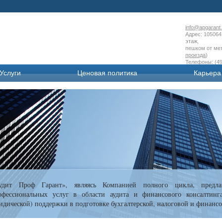
info@apgarant.
Адрес: 105064 
этаж,
пешком от мет
проезда
)
Телефоны: (49
Услуги
Ценовая политика
Карьера
удит Проф Гарант», являясь Компанией полного цикла, предла
офессиональных услуг в области аудита и финансового консалтинг
идической) поддержки в подготовке бухгалтерской, налоговой и финансо