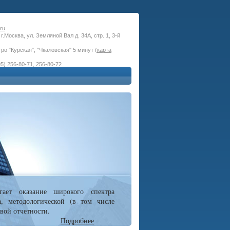
ru
г.Москва, ул. Земляной Вал д. 34А, стр. 1, 3-й
ро "Курская", "Чкаловская" 5 минут (
карта
5) 256-80-71, 256-80-72
гает оказание широкого спектра
а, методологической (в том числе
вой отчетности.
Подробнее