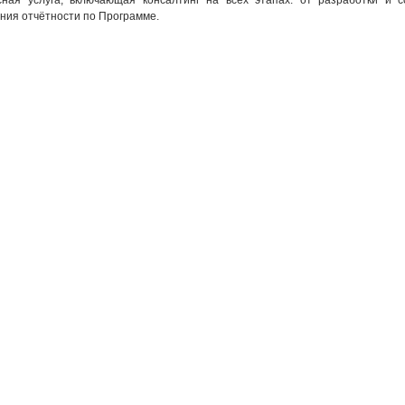
сная услуга, включающая консалтинг на всех этапах: от разработки и 
ния отчётности по Программе.