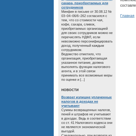
Комплек
сахара, приобретаемых для
составле
сотрудников
Минфин в письме от 30.08.12 №
Главная
03−04−06/6−262 согласился с
тем, что со стоимости чая,
кофе, сахара, сливок,
приобретаемых организацией
для своих сотрудников можно не
перечислять НДФЛ, если
невозможно персонифицировать
доход, полученный каждым
сотрудником.
Ведомство отметило, что
организация, приобретающая
указанное питание, должна
выполнять функции налогового
агента, и в этой связи
принимать все возможные меры
по оценке и [...]
HОВОСТИ
Возврат излишне уплаченных
налогов в доходах не
учитывают
Суммы возвращенных налогов,
пеней и штрафов не учитывают
в доходах. Ведь в соответствии
со ст. 41 Налогового кодекса они
не являются экономической
выгодой.
Следовательно, при возврате из