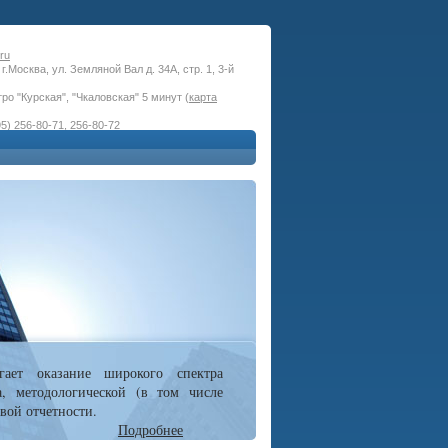
ru
г.Москва, ул. Земляной Вал д. 34А, стр. 1, 3-й
ро "Курская", "Чкаловская" 5 минут (
карта
5) 256-80-71, 256-80-72
гает оказание широкого спектра
а, методологической (в том числе
вой отчетности.
Подробнее