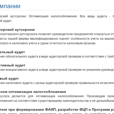
омпании
ерский аутсорсинг. Оптимизация налогообложения. Все виды аудита - б
й аудит.
терский аутсорсинг
ухгалтерского аутсорсинга позволит руководителю предприятия отказаться от
исты нашей фирмы квалифицированно оценят особенности учета на вашем
рского и налогового учета и сдачи отчетности налоговым органам.
ельный аудит
ие обязательного аудита в виде аудиторской проверки в соответствии с тр
тивный аудит
ие инициативного аудита в виде аудиторской проверки по решению руководс
вый аудит
ие налогового аудита с целью аудиторской проверки правильности исчислен
схем оптимизации налогообложения
услуга делается для оптимизации налогообложения. Производим про
ложения на соответствие существующему законодательству и её дальнейша
тинг при формировании ФАИП, разработке ФЦП и Программ р