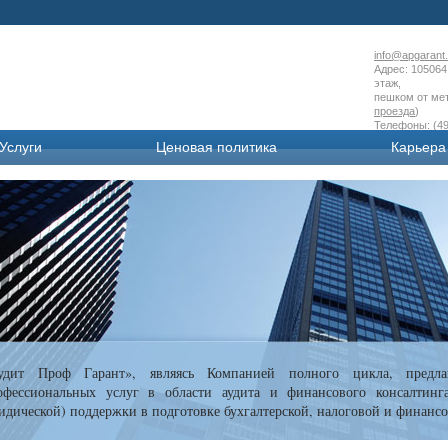
info@apgarant.
Адрес: 105064 
этаж,
пешком от мет
проезда
)
Телефоны: (49
Услуги
Ценовая политика
Карьера
удит Проф Гарант», являясь Компанией полного цикла, предла
офессиональных услуг в области аудита и финансового консалтинг
идической) поддержки в подготовке бухгалтерской, налоговой и финансо