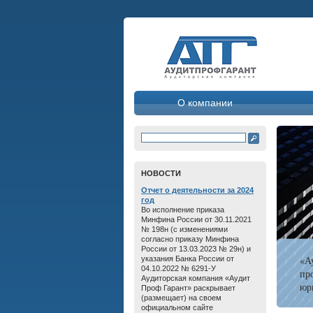
О компании
HОВОСТИ
Отчет о дeятельнoсти зa 2024
год
Во исполнение приказа
Минфина России от 30.11.2021
№ 198н (с изменениями
согласно приказу Минфина
России от 13.03.2023 № 29н) и
«А
указания Банка России от
04.10.2022 № 6291-У
пр
Аудиторская компания «Аудит
юр
Проф Гарант» раскрывает
(размещает) на своем
официальном сайте