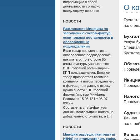
информацию о своей
О к
деятельности согласно
следующему перечню:
Бухгалт
HОВОСТИ
налоговы
Разъяснения Минфина по
заполнению счетов-фактур,
Бухгал
если товары поставляются в
Услуга б
обособленные
подразделения
Специал
Если товар поставляется в
бухгалте
обособленное подразделение
покупателя, то в строке 6б
Обязат
счета-фактуры указывается
ИНН головной организации и
Проведен
КПП подразделения. Если же
товар приобретает головная
Инициа
компания, а потом передает его
Проведен
в филиал, то в данную строку
нужно внести КПП головной
фирмы (письмо Минфина
Налого
России от 15.05.12 № 03-07-
Проведен
09/55).
Составлять счета-фактуры
должны плательщики налога на
Аудит 
добавленную стоимость, а [...]
Данная 
налогооб
HОВОСТИ
Консал
Минфин разрешил не платить
НДФЛ со стоимости чая, кофе,