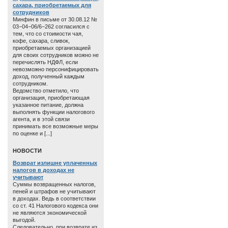
сахара, приобретаемых для
сотрудников
Минфин в письме от 30.08.12 №
03−04−06/6−262 согласился с
тем, что со стоимости чая,
кофе, сахара, сливок,
приобретаемых организацией
для своих сотрудников можно не
перечислять НДФЛ, если
невозможно персонифицировать
доход, полученный каждым
сотрудником.
Ведомство отметило, что
организация, приобретающая
указанное питание, должна
выполнять функции налогового
агента, и в этой связи
принимать все возможные меры
по оценке и [...]
HОВОСТИ
Возврат излишне уплаченных
налогов в доходах не
учитывают
Суммы возвращенных налогов,
пеней и штрафов не учитывают
в доходах. Ведь в соответствии
со ст. 41 Налогового кодекса они
не являются экономической
выгодой.
Следовательно, при возврате из