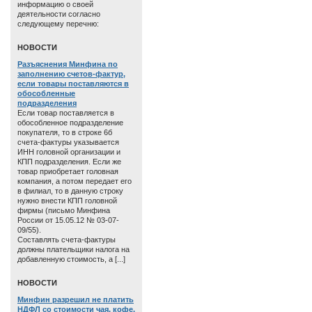
информацию о своей
деятельности согласно
следующему перечню:
HОВОСТИ
Разъяснения Минфина по
заполнению счетов-фактур,
если товары поставляются в
обособленные
подразделения
Если товар поставляется в
обособленное подразделение
покупателя, то в строке 6б
счета-фактуры указывается
ИНН головной организации и
КПП подразделения. Если же
товар приобретает головная
компания, а потом передает его
в филиал, то в данную строку
нужно внести КПП головной
фирмы (письмо Минфина
России от 15.05.12 № 03-07-
09/55).
Составлять счета-фактуры
должны плательщики налога на
добавленную стоимость, а [...]
HОВОСТИ
Минфин разрешил не платить
НДФЛ со стоимости чая, кофе,