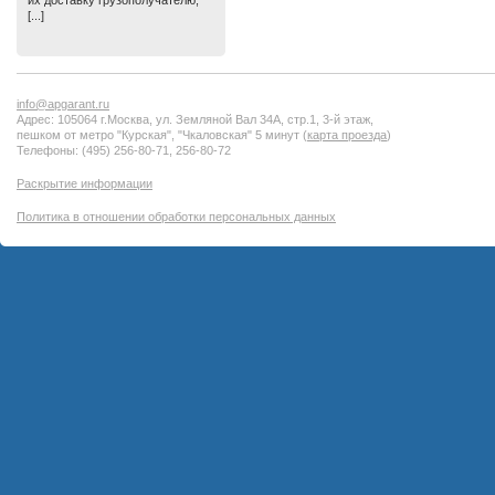
их доставку грузополучателю,
[...]
info@apgarant.ru
Адрес: 105064 г.Москва, ул. Земляной Вал 34А, стр.1, 3-й этаж,
пешком от метро "Курская", "Чкаловская" 5 минут (
карта проезда
)
Телефоны: (495) 256-80-71, 256-80-72
Раскрытие информации
Политика в отношении обработки персональных данных