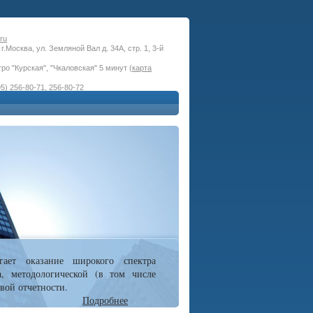
ru
г.Москва, ул. Земляной Вал д. 34А, стр. 1, 3-й
ро "Курская", "Чкаловская" 5 минут (
карта
5) 256-80-71, 256-80-72
гает оказание широкого спектра
а, методологической (в том числе
вой отчетности.
Подробнее