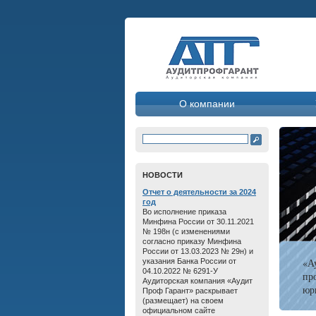
О компании
HОВОСТИ
Отчет о дeятельнoсти зa 2024
год
Во исполнение приказа
Минфина России от 30.11.2021
№ 198н (с изменениями
согласно приказу Минфина
России от 13.03.2023 № 29н) и
«А
указания Банка России от
04.10.2022 № 6291-У
пр
Аудиторская компания «Аудит
юр
Проф Гарант» раскрывает
(размещает) на своем
официальном сайте