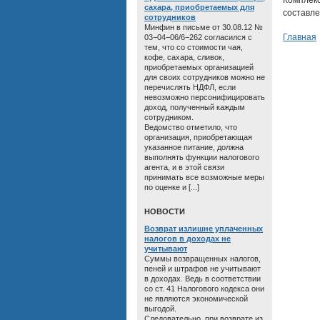
Комплек
сахара, приобретаемых для
составле
сотрудников
Минфин в письме от 30.08.12 №
Главная
03−04−06/6−262 согласился с
тем, что со стоимости чая,
кофе, сахара, сливок,
приобретаемых организацией
для своих сотрудников можно не
перечислять НДФЛ, если
невозможно персонифицировать
доход, полученный каждым
сотрудником.
Ведомство отметило, что
организация, приобретающая
указанное питание, должна
выполнять функции налогового
агента, и в этой связи
принимать все возможные меры
по оценке и [...]
HОВОСТИ
Возврат излишне уплаченных
налогов в доходах не
учитывают
Суммы возвращенных налогов,
пеней и штрафов не учитывают
в доходах. Ведь в соответствии
со ст. 41 Налогового кодекса они
не являются экономической
выгодой.
Следовательно, при возврате из