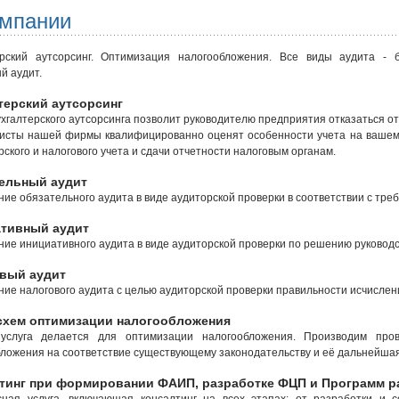
омпании
ерский аутсорсинг. Оптимизация налогообложения. Все виды аудита - б
й аудит.
терский аутсорсинг
ухгалтерского аутсорсинга позволит руководителю предприятия отказаться от
исты нашей фирмы квалифицированно оценят особенности учета на вашем
рского и налогового учета и сдачи отчетности налоговым органам.
ельный аудит
ие обязательного аудита в виде аудиторской проверки в соответствии с тр
тивный аудит
ие инициативного аудита в виде аудиторской проверки по решению руководс
вый аудит
ие налогового аудита с целью аудиторской проверки правильности исчислен
схем оптимизации налогообложения
услуга делается для оптимизации налогообложения. Производим про
ложения на соответствие существующему законодательству и её дальнейша
тинг при формировании ФАИП, разработке ФЦП и Программ р