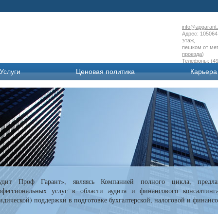
info@apgarant.
Адрес: 105064 
этаж,
пешком от мет
проезда
)
Телефоны: (49
Услуги
Ценовая политика
Карьера
удит Проф Гарант», являясь Компанией полного цикла, предла
офессиональных услуг в области аудита и финансового консалтинг
идической) поддержки в подготовке бухгалтерской, налоговой и финансо