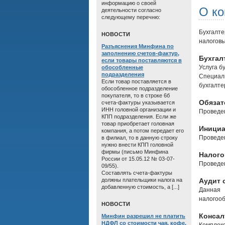
информацию о своей
О к
деятельности согласно
следующему перечню:
Бухгалт
HОВОСТИ
налоговы
Разъяснения Минфина по
заполнению счетов-фактур,
Бухгал
если товары поставляются в
Услуга б
обособленные
подразделения
Специал
Если товар поставляется в
бухгалте
обособленное подразделение
покупателя, то в строке 6б
Обязат
счета-фактуры указывается
ИНН головной организации и
Проведен
КПП подразделения. Если же
товар приобретает головная
Инициа
компания, а потом передает его
Проведен
в филиал, то в данную строку
нужно внести КПП головной
фирмы (письмо Минфина
Налого
России от 15.05.12 № 03-07-
Проведен
09/55).
Составлять счета-фактуры
должны плательщики налога на
Аудит 
добавленную стоимость, а [...]
Данная 
налогооб
HОВОСТИ
Консал
Минфин разрешил не платить
НДФЛ со стоимости чая, кофе,