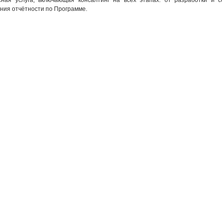
сная услуга, включающая консалтинг на всех этапах: от разработки и 
ния отчётности по Программе.