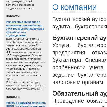
информацию о своей
О компании
деятельности согласно
следующему перечню:
HОВОСТИ
Бухгалтерский аутсо
Разъяснения Минфина по
аудита - бухгалтерск
заполнению счетов-фактур,
если товары поставляются в
обособленные
подразделения
Бухгалтерский ау
Если товар поставляется в
обособленное подразделение
Услуга бухгалтер
покупателя, то в строке 6б
счета-фактуры указывается
предприятия отка
ИНН головной организации и
КПП подразделения. Если же
бухгалтера. Специ
товар приобретает головная
компания, а потом передает его
в филиал, то в данную строку
особенности учета
нужно внести КПП головной
фирмы (письмо Минфина
ведение бухгалтерс
России от 15.05.12 № 03-07-
09/55).
налоговым органам.
Составлять счета-фактуры
должны плательщики налога на
добавленную стоимость, а [...]
Обязательный ау
HОВОСТИ
Проведение обязате
Минфин разрешил не платить
НДФЛ со стоимости чая, кофе,