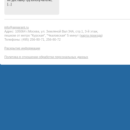
их доставку грузополучателю,
[...]
info@apgarant.ru
Адрес: 105064 г.Москва, ул. Земляной Вал 34А, стр.1, 3-й этаж,
пешком от метро "Курская", "Чкаловская" 5 минут (
карта проезда
)
Телефоны: (495) 256-80-71, 256-80-72
Раскрытие информации
Политика в отношении обработки персональных данных