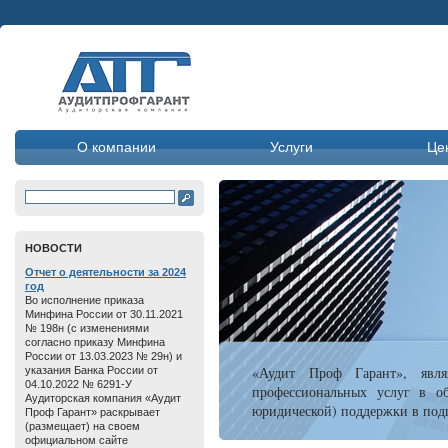
О компании
Услуги
Це
HОВОСТИ
Отчет о дeятельнoсти зa 2024
год
Во исполнение приказа
Минфина России от 30.11.2021
№ 198н (с изменениями
согласно приказу Минфина
России от 13.03.2023 № 29н) и
«Аудит Проф Гарант», явля
указания Банка России от
04.10.2022 № 6291-У
профессиональных услуг в об
Аудиторская компания «Аудит
юридической) поддержки в подг
Проф Гарант» раскрывает
(размещает) на своем
официальном сайте