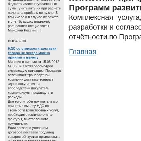
бюджета излишне уплаченных
Программ развит
сумм, учитывать их при расчете
налога на прибыль не нужно. В
Комплексная услуга
том числе и в случае их зачета
в счет будущих платежей,
разработки и соглас
разъясняют специалисты
Минфина России [...]
отчётности по Прогр
HОВОСТИ
НДС со стоимости доставки
Главная
товара не всегда можно
принять к вычету
Минфин в письме от 15.08.2012
№ 03-07-11/299 рассмотрел
следующую ситуацию. Продавец
оплачивает транспортной
компании доставку товара в
адрес покупателя, а
впоследствии покупатель
компенсирует продавцу эти
расходы.
Для того, чтобы покупатель мог
принять к вычету НДС со
стоимости транспортных услуг,
необходимо наличие счета-
фактуры, выставленного
покупателю.
Если согласно условиям
договора поставки продавец
товаров обязуется организовать