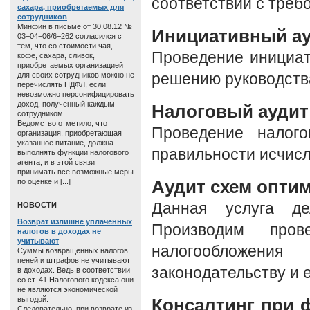
соответствии с треб
сахара, приобретаемых для
сотрудников
Минфин в письме от 30.08.12 №
Инициативный а
03−04−06/6−262 согласился с
тем, что со стоимости чая,
Проведение инициат
кофе, сахара, сливок,
приобретаемых организацией
для своих сотрудников можно не
решению руководства
перечислять НДФЛ, если
невозможно персонифицировать
доход, полученный каждым
Налоговый аудит
сотрудником.
Ведомство отметило, что
Проведение налого
организация, приобретающая
указанное питание, должна
правильности исчисл
выполнять функции налогового
агента, и в этой связи
принимать все возможные меры
Аудит схем опти
по оценке и [...]
Данная услуга де
HОВОСТИ
Возврат излишне уплаченных
Производим пров
налогов в доходах не
учитывают
налогообложен
Суммы возвращенных налогов,
пеней и штрафов не учитывают
законодательству и 
в доходах. Ведь в соответствии
со ст. 41 Налогового кодекса они
не являются экономической
выгодой.
Консалтинг при 
Следовательно, при возврате из